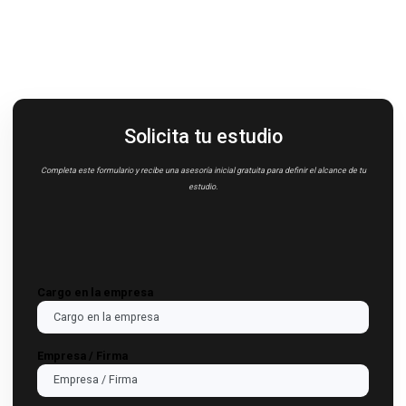
01
✓ Tienen operaciones vinculadas > 1,000 salarios b
02
✓ Están en régimen de Zona Franca.
03
✓ Son grandes contribuyentes según el Ministerio 
Hacienda.