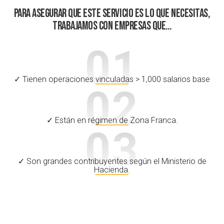
Resultados que hablan por sí solos
Más de una década generando valor para empresas en Latinoamérica y EE. UU.
Ver más
+
800
+
1000
Proyectos
Clientes
+
200
+
15
Alianzas
Años de experiencia
Para asegurar que este servicio es lo que necesit
trabajamos con empresas que…