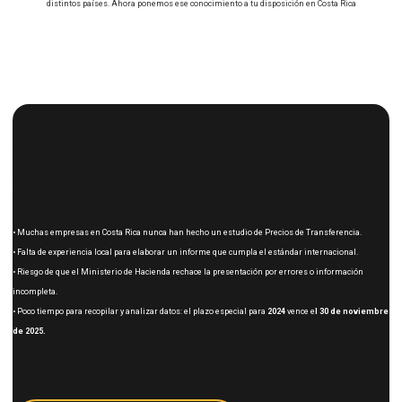
Te explicamos los nuevos requisitos y cómo evitamos errores que puedan costarte mult
Grupo Consultor EFE™ tenemos más de 20 años de experiencia en Precios de Transferenc
distintos países. Ahora ponemos ese conocimiento a tu disposición en Costa Rica
El reto de cumplir por primera vez con esta
obligación
• Muchas empresas en Costa Rica nunca han hecho un estudio de Precios de Transferencia
• Falta de experiencia local para elaborar un informe que cumpla el estándar internacional.
• Riesgo de que el Ministerio de Hacienda rechace la presentación por errores o informació