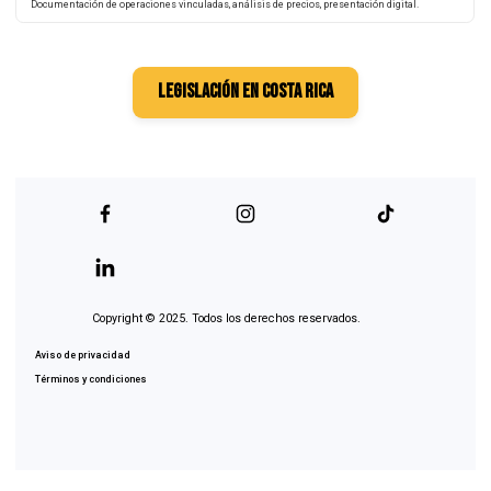
Transferencia En Costa Rica
¿Qué es?
Obligación fiscal de reportar operaciones con partes vinculadas.
Normativa aplicable
Resolución MH-DGT-RES-0026-2025 (publicada en La Gaceta el 24/07/2025).
Entrada en vigor
4 de agosto de 2025.
Fecha límite de presentación (2024)
31 de marzo de 2026 (para el periodo fiscal 2024).
Fecha límite de presentación (2025 y posteriores)
6 meses después del cierre del periodo fiscal autorizado.
Sujetos obligados
Grandes contribuyentes, empresas en Zona Franca y contribuyentes con operaciones
vinculadas > 1,000 salarios base.