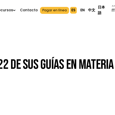
s
Recursos
Contacto
ES
EN
中
Pagar en línea
2022 De Sus Guías En Ma