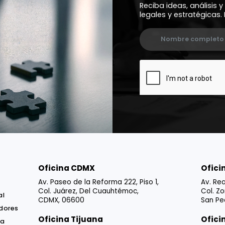
Susc
New
Reciba ide
legales y e