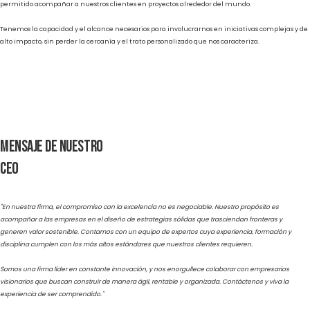
En Grupo Consultor EFE™, nos especializamos en acompañar a emprendedores y líder
negocios con alto potencial, sin importar la etapa en la que se encuentren: desde sta
crecimiento hasta iniciativas enfocadas en inversiones estratégicas.
Contamos con presencia física y legal en los principales centros de negocio del conti
americano. Esta base regional, sumada a nuestra experiencia en diversos mercados, 
permitido acompañar a nuestros clientes en proyectos alrededor del mundo.
Tenemos la capacidad y el alcance necesarios para involucrarnos en iniciativas compl
alto impacto, sin perder la cercanía y el trato personalizado que nos caracteriza.
Mensaje de nuestro
CEO