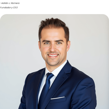
"En nuestra firma, el compromiso con la excelencia no es negociable. Nuestro propósito es
acompañar a las empresas en el diseño de estrategias sólidas que trasciendan fronteras
generen valor sostenible. Contamos con un equipo de expertos cuya experiencia, formaci
disciplina cumplen con los más altos estándares que nuestros clientes requieren.
Somos una firma líder en constante innovación, y nos enorgullece colaborar con empresa
visionarios que buscan construir de manera ágil, rentable y organizada. Contáctenos y viv
experiencia de ser comprendido."
-Adrián J. Romero
Fundador y CEO