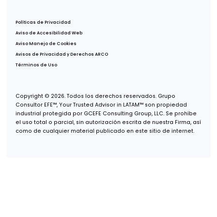
Oficina Monterrey
Av. Real de San Agustín 301,
Int. 9,
Col. Zona San Agustín,
San Pedro Garza García, N.L.,
66278
Oficina USA
600 B St, Suite 300,
San Diego, CA 92101