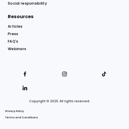
Guatemala
Honduras
Mexico
Nicaragua
Panama
Paraguay
Peru
Uruguay
Venezuela
About us