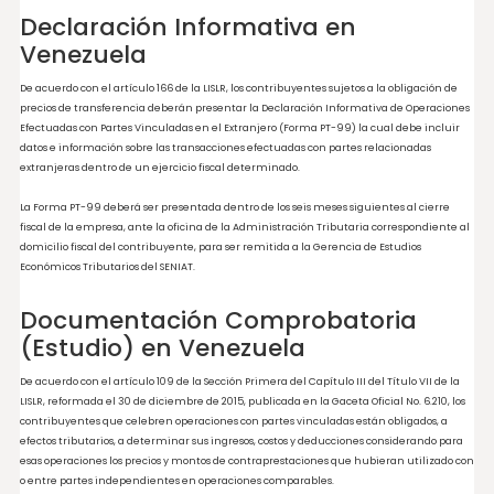
Clausura De 10 Días Continuos De La Oficina,
Local O Establecimiento Y Una Multa De Mil
Unidades Tributarias (1.000 UT).
Art. 112: Quien Mediante Acción U Omisión Cau
Una Disminución Ilegitima De Los Ingresos
Tributarios Será Merecedor A Una Multa De Un
100% A 300% De Impuesto Adicional De La
Omisión.
Requisitos de Documentación y Divulgación en
Venezuela
Declaración Informativa en
Venezuela
De acuerdo con el artículo 166 de la LISLR, los contribuyentes sujetos a la obligación
precios de transferencia deberán presentar la Declaración Informativa de Operac
Efectuadas con Partes Vinculadas en el Extranjero (Forma PT-99) la cual debe incl
datos e información sobre las transacciones efectuadas con partes relacionadas