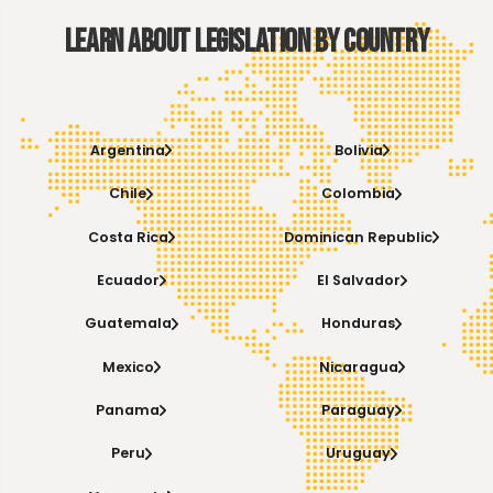
participando en eventos organizados por el Centro Multilateral de Impuestos de l
OCDE en México, el CIAT, la ONU y la Red de Justicia Fiscal para América Latina y el
Caribe, con miras a una implementación a futuro de estas normas, así como eva
los impactos que tiene la implementación de estas medidas en otros países. En e
orden de ideas, durante los meses de agosto y septiembre de 2017, la Administrac
Tributaria ha dictado tres conferencias dirigidas a Contadores Públicos y profesion
del área tributaria sobre el Plan de acción BEPS, haciendo énfasis en la document
de precios de transferencia, para concientizar sobre la importancia de esta iniciat
de la OCDE en el ámbito de la tributación internacional y sus posibles implicacion
Venezuela.
Es importante destacar que la LISLR actual en el artículo 113 señala que para todo 
no esté previsto en dicha Ley, serán aplicables las guías sobre Precios de Transfere
para las empresas multinacionales y las administraciones fiscales, aprobadas por 
Consejo de la OCDE, mismas que acaban de ser modificadas por dicho organismo
derivadas de las Acciones BEPS que han sido un tema de discusión a nivel internac
Book a diagnostic