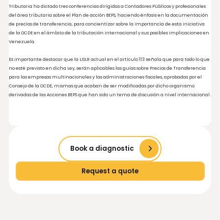
Comparables en Venezuela
La legislación en Venezuela respecto a las comparables asume los criterios establ
por las directrices de la OCDE en la materia, por lo que son aceptados tanto los
comparables internos como los externos. En este sentido, para que una transacció
pueda ser considerada como comparable es necesario que no existan diferencias
afecten el precio y en caso de existir, que estas diferencias puedan ser ajustables.
Adicionalmente, en la Ley se establecen los cinco factores de comparabilidad
consagrados en las directrices.
Implementación de BEPS en
Venezuela
El Estado venezolano no ha planteado llevar a cabo una reforma de la legislación 
materia de Precios de Transferencia y de esta forma incorporarse en la modernid
tributaria que representa el fenómeno BEPS, además no ha realizado ningún
acercamiento, ni mostrado interés de suscribir el Convenio Multilateral contra la
Erosión de la Base Imponible y el Traslado de Beneficios.
No obstante, la Administración Tributaria ha capacitado a funcionarios en el tem