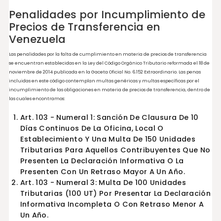
los sectores de energía, consumo masivo y automotriz, a través de Operativos Pilot
enfocados en la revisión de deberes formales previsto en los artículos 166, 167 y 168 
LISLR. En el año 2006 se llevó a cabo la primera fiscalización en materia de precios 
transferencia a la empresa la cual dio como resultado un reparo de $17,000,000
millones. En la actualidad la Administración Tributaria de Venezuela ha realizad
fiscalizaciones, además en el presente año también se han llevado a cabo diversa
fiscalizaciones en el Régimen de Transparencia Fiscal Internacional. Todo ello con
objetivo de evitar la evasión y fraude fiscal que pudiera generarse a través de esta
prácticas.
Penalidades por Incumplimiento 
Precios de Transferencia en
Venezuela
Las penalidades por la falta de cumplimiento en materia de precios de transfere
se encuentran establecidas en la Ley del Código Orgánico Tributario reformada el 
noviembre de 2014 publicada en la Gaceta Oficial No. 6.152 Extraordinario. Las pena
incluidas en este código contemplan multas genéricas y multas específicas por e
incumplimiento de las obligaciones en materia de precios de transferencia, dent
las cuales encontramos: