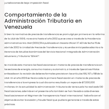
califique como vinculada a una parte residente en la República Bolivariana de
Venezuela, por medio de la cual esta opere con otra en el exterior que califique 
vinculada.
Finalmente, el artículo 117 de la mencionada Ley establece que, salvo prueba en
contrario, se presume que serán entre partes vinculadas, las operaciones entre
personas naturales o jurídicas residentes o domiciliadas en la República Bolivaria
Venezuela y las personas naturales, jurídicas o entidades ubicadas o domiciliadas
jurisdicciones de baja imposición fiscal.
Comportamiento de la
Administración Tributaria en
Venezuela
Si bien la normativa de precios de transferencia se promulgó por primera en la r
de la LISLR de 1999, no es sino hasta el año 2002 que se crea a través de la Providen
Administrativa Nro. SNAT/2002/914 publicada en Gaceta Oficial 37.423 de fecha 15 
abril de 2002 la Unidad de Precios de Transferencia y Acuerdos Anticipados adscrita
Gerencia de Estudios Económicos del Servicio Nacional Integrado de Administraci
Aduanera y Tributaria “SENIAT”.
Se inició de esta manera las fiscalizaciones en materia de precios de transferenci