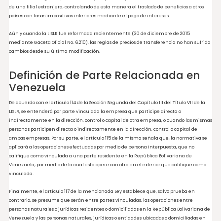
Cooperación y Desarrollo Económico (“OCDE”) en el marco legal. Luego, la reforma 
año 2007 modificó el artículo referente a las perdidas por diferencial cambiario, e
incorporó un artículo que establece el tratamiento para las operaciones de
financiamiento entre partes vinculadas, este último surge como un mecanismo
control fiscal sugerido por la OCDE, cuyo objetivo es prevenir el endeudamiento ex
de una filial extranjera, controlando de esta manera el traslado de beneficios a ot
países con tasas impositivas inferiores mediante el pago de intereses.
Aún y cuando la LISLR fue reformada recientemente (30 de diciembre de 2015
mediante Gaceta Oficial No. 6.210), las reglas de precios de transferencia no han su
cambios desde su última modificación.
Definición de Parte Relacionada e
Venezuela
De acuerdo con el artículo 114 de la Sección Segunda del Capítulo III del Título VII de
LISLR, se entenderá por parte vinculada la empresa que participe directa o
indirectamente en la dirección, control o capital de otra empresa, o cuando las 
personas participen directa o indirectamente en la dirección, control o capital de
ambas empresas. Por su parte, el artículo 115 de la misma señala que, la normativ
aplicará a las operaciones efectuadas por medio de persona interpuesta, que no