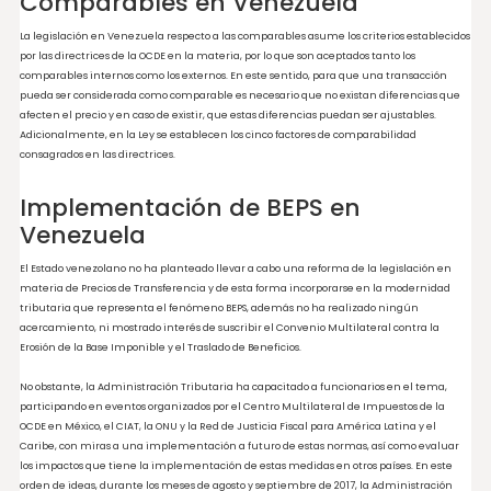
Métodos de Precios de Transferen
en Venezuela
La Sección Cuarta del Capítulo III del Título VII de la LISLR, establece en su artículo 
que para la determinación del precio que hubieren pactado partes independien
operaciones comparables se podrá realizar por la aplicación de cualquiera de los
siguientes métodos internacionalmente aceptados:
Método Del Precio Comparable No Controlad
(CUP);
Método Del Precio De Reventa (MPR);
Método Del Costo Adicionado (MCA);
Método De División De Beneficios (MDB); Y
Método Del Margen Neto Transaccional (MMNT
La normativa además establece en su artículo 141 que el contribuyente deberá
considerar el método del precio comparable no controlado como primera opción a 
fines de determinar el precio o monto de las contraprestaciones que hubieran
utilizado con o entre partes independientes en transacciones comparables a las
operaciones de transferencia de bienes, servicios o derechos efectuados entre par
vinculadas.