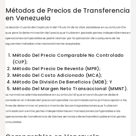
Documentación en Venezuela
La LISLR no establece una fecha para la preparación del estudio de precios de
transferencia, sin embargo, para efectos de la declaración informativa de partes
relacionadas el mismo deberá estar elaborado, por lo cual es recomendable que e
contribuyente cuenta con el mismo antes de la presentación de dicha declaració
Fecha Límite para enviar la
Documentación en Venezuela
En cuanto al estudio o la documentación de precios de transferencia deberá ser
conservada por el contribuyente, y otorgada a disposición de la Administración
Tributaria cuando esta lo solicite a través de comunicación escrita para efectos de
revisiones o fiscalizaciones.
Estatuto de Limitaciones en
Venezuela
De acuerdo con el Código Orgánico Tributario la prescripción es de 10 años a partir 
fecha en la que se presente la declaración.