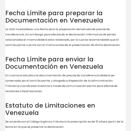
Salvaguarda del Estudio de Precio
de Transferencia en Venezuela
La documentación e información relacionada al cálculo de los precios de transfer
deberá ser conservada por el contribuyente durante el lapso previsto en la Ley, di
lapso lo establece el artículo 56 del Código Orgánico Tributario que expresa que el
tiempo máximo de prescripción será de 10 años.
Lenguaje de la Documentación en
Venezuela
La documentación de acuerdo con el artículo 167 de la LISLR, deberá ser elaborada 
idioma castellano.
Pequeñas y Medianas Empresas e
Venezuela
La legislación venezolana no contempla ninguna consideración para las pequeña
medianas empresas.
Fecha Límite para preparar la