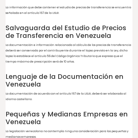
extranjeras dentro de un ejercicio fiscal determinado.
La Forma PT-99 deberá ser presentada dentro de los seis meses siguientes al cier
fiscal de la empresa, ante la oficina de la Administración Tributaria correspondien
domicilio fiscal del contribuyente, para ser remitida a la Gerencia de Estudios
Económicos Tributarios del SENIAT.
Documentación Comprobatoria
(Estudio) en Venezuela
De acuerdo con el artículo 109 de la Sección Primera del Capítulo III del Título VII d
LISLR, reformada el 30 de diciembre de 2015, publicada en la Gaceta Oficial No. 6.210
contribuyentes que celebren operaciones con partes vinculadas están obligados, 
efectos tributarios, a determinar sus ingresos, costos y deducciones considerando 
esas operaciones los precios y montos de contraprestaciones que hubieran utiliza
o entre partes independientes en operaciones comparables.
La información que debe contener el estudio de precios de transferencia se encu
señalada en el artículo 167 de la LISLR.