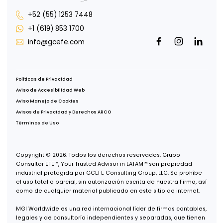
Col. Juárez, Del Cuauhtémoc,
CDMX, 06600
Oficina Tijuana
Misión de San Javier 10643, Piso 4,
Col. Zona Urbana Río Tijuana,
Tijuana, B.C., 22030
Oficina Guadalajara
Puerta de Hierro 5153, Piso 2,
Col. Puerta de Hierro,
Zapopan, Jalisco, 45116
Oficina Monterrey
Av. Real de San Agustín 301,
Int. 9,
Col. Zona San Agustín,