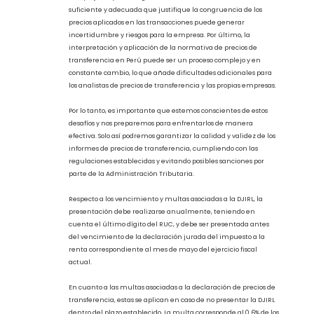
industria, así como cualquier otro dato pertinente que pueda
influir en la determinación de los precios de mercado
adecuados. Con esta información en mano, es posible
seleccionar y aplicar el método más apropiado para
determinar si los precios de transferencia cumplen con los
requerimientos de la regulación peruana y son comparables
con los precios de mercado.
Sin embargo, no todo es sencillo en el análisis y la elaboración
del Reporte Local. Se presentan ciertos problemas y desafíos que
vale la pena destacar. Uno de los principales desafíos radica en
la complejidad y la falta de información adecuada sobre las
transacciones entre empresas vinculadas, especialmente
cuando se trata de bienes, servicios o intangibles de alta
complejidad y tecnología. Además, la falta de documentación
suficiente y adecuada que justifique la congruencia de los
precios aplicados en las transacciones puede generar
incertidumbre y riesgos para la empresa. Por último, la
interpretación y aplicación de la normativa de precios de
transferencia en Perú puede ser un proceso complejo y en
constante cambio, lo que añade dificultades adicionales para
los analistas de precios de transferencia y las propias empresas.