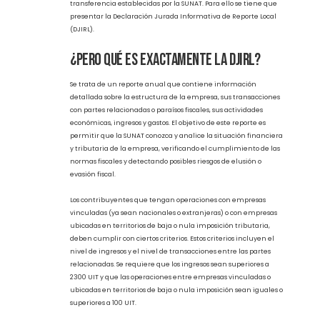
internacionales para la presentación de informes fiscales y
mejorar la cooperación internacional entre las
administraciones tributarias con el fin de prevenir prácticas
fiscales agresivas que utilizan las empresas multinacionales
para trasladar los beneficios obtenidos en un país a otro con el
objetivo de reducir su carga fiscal global. Por lo tanto, las
empresas peruanas que pertenecen a grupos multinacionales
o que realizan operaciones con empresas relacionadas
nacionales, no domiciliadas o paraísos fiscales deben cumplir
con los estándares BEPS y las regulaciones de precios de
transferencia establecidas por la SUNAT. Para ello se tiene que
presentar la Declaración Jurada Informativa de Reporte Local
(DJIRL).
¿Pero qué es exactamente la DJIRL?
Se trata de un reporte anual que contiene información
detallada sobre la estructura de la empresa, sus transacciones
con partes relacionadas o paraísos fiscales, sus actividades
económicas, ingresos y gastos. El objetivo de este reporte es
permitir que la SUNAT conozca y analice la situación financiera
y tributaria de la empresa, verificando el cumplimiento de las