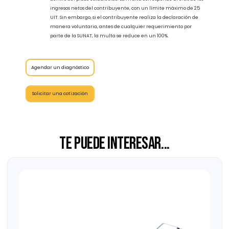
Por lo tanto, es importante que estemos conscientes de estos
desafíos y nos preparemos para enfrentarlos de manera
efectiva. Solo así podremos garantizar la calidad y validez de los
informes de precios de transferencia, cumpliendo con las
regulaciones establecidas y evitando posibles sanciones por
parte de la Administración Tributaria.
Respecto a los vencimiento y multas asociadas a la DJIRL, la
presentación debe realizarse anualmente, teniendo en
cuenta el último dígito del RUC, y debe ser presentada antes
del vencimiento de la declaración jurada del impuesto a la
renta correspondiente al mes de mayo del ejercicio fiscal
actual.
En cuanto a las multas asociadas a la declaración de precios de
transferencia, estas se aplican en caso de no presentar la DJIRL
dentro del plazo establecido. La multa corresponde al 0.6% de los
ingresos netos del contribuyente, con un límite máximo de 25
UIT. Sin embargo, si el contribuyente realiza la declaración de
manera voluntaria, antes de cualquier requerimiento por
parte de la SUNAT, la multa se reduce en un 100%.