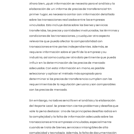
normas fiscales y detectando posibles riesgos de elusión o
evasión fiscal.
Los contribuyentes que tengan operaciones con empresas
vinculadas (ya sean nacionales o extranjeras) o con empresas
ubicadas en territorios de baja o nula imposición tributaria,
deben cumplir con ciertos criterios. Estos criterios incluyen el
nivel de ingresos y el nivel de transacciones entre las partes
relacionadas. Se requiere que los ingresos sean superiores a
2300 UIT y que las operaciones entre empresas vinculadas o
ubicadas en territorios de baja o nula imposición sean iguales o
superiores a 100 UIT.
Ahora bien, ¿qué información se necesita para el análisis y la
elaboración de un informe de precios de transferencia? En
primer lugar, es necesario contar con información detallada
sobre las transacciones realizadas entre las empresas
vinculadas. Esto incluye datos sobre los bienes y servicios
transferidos, los precios y cantidades involucrados, los términos y
condiciones de las transacciones, y cualquier otro aspecto
relevante que pueda afectar la comparabilidad con
transacciones entre partes independientes. Además, se
requiere información sobre el perfil de la empresa y su