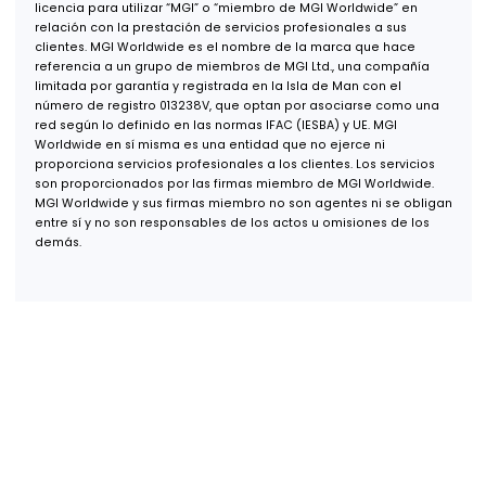
San Pedro Garza García, N.L.,
66278
Oficina USA
600 B St, Suite 300,
San Diego, CA 92101
+52 (55) 1253 7448
+1 (619) 853 1700
info@gcefe.com