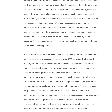
Informes de Precios de Transferencia
en Perú
Realizar un análisis de precios de transferencia adecuado y
oportuno puede ayudar a reducir el riesgo de ajustes fiscales y
asegurar el cumplimiento normativo de la empresa, lo cual es
especialmente relevante en el actual contexto de aumento de
la fiscalización y regulación en Perú. No obstante, este proceso
puede presentar desafíos y riesgos para las empresas, como la
complejidad de las transacciones, la falta de documentación
suficiente, la selección y aplicación adecuada de los métodos de
precios de transferencia, así como los plazos y las multas
asociadas a la presentación. Por lo tanto, es fundamental contar
con el conocimiento y la experiencia necesarios para llevar a
cabo una elaboración adecuada de estos informes, lo cual
ayudará a las empresas a mitigar riesgos fiscales y cumplir con
la normativa vigente.
Cabe indicar que la normativa peruana sigue los lineamientos
establecidos por los planes de acción BEPS desarrolladas por la
OCDE, los cuales están enfocados en establecer estándares