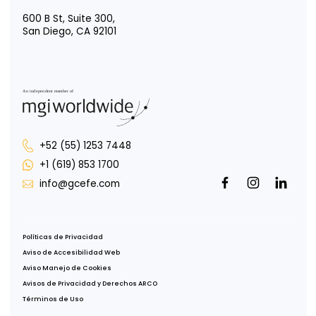
Intégrate a nosotros
Responsabilidad social
Portal para Colaboradores
Portal de Uso de Marca
Oficina CDMX
Av. Paseo de la Reforma 222, Piso 1,
Col. Juárez, Del Cuauhtémoc,
CDMX, 06600
Oficina Tijuana
Misión de San Javier 10643, Piso 4,
Col. Zona Urbana Río Tijuana,
Tijuana, B.C., 22030