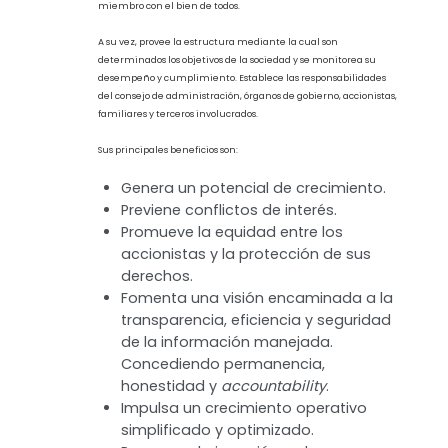
Primera generación: 66%
Segunda generación: 29%
Tercera generación: 4%
El gobierno corporativo y la empresa
familiar
Es el conjunto de prácticas corporativas cuyo objetivo principal
es llevar una administración de la empresa transparente
alineada al beneficio de sus grupos de interés. Esto significa que
el gobierno corporativo permite alinear los intereses de cada
miembro con el bien de todos.
A su vez, provee la estructura mediante la cual son
determinados los objetivos de la sociedad y se monitorea su
desempeño y cumplimiento. Establece las responsabilidades
del consejo de administración, órganos de gobierno, accionistas,
familiares y terceros involucrados.
Sus principales beneficios son: