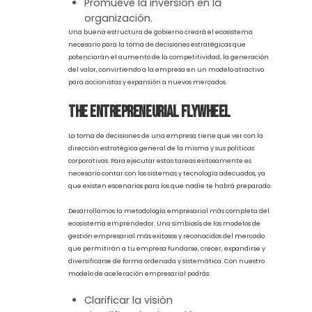
Genera un potencial de crecimiento.
Previene conflictos de interés.
Promueve la equidad entre los
accionistas y la protección de sus
derechos.
Fomenta una visión encaminada a la
transparencia, eficiencia y seguridad
de la información manejada.
Concediendo permanencia,
honestidad y
accountability
.
Impulsa un crecimiento operativo
simplificado y optimizado.
Promueve la inversión en la
organización.
Una buena estructura de gobierno creará el ecosistema
necesario para la toma de decisiones estratégicas que
potenciarán el aumento de la competitividad, la generación
del valor, convirtiendo a la empresa en un modelo atractivo
para accionistas y expansión a nuevos mercados.