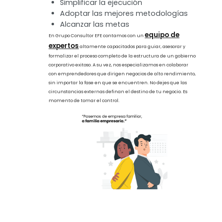
The Entrepreneurial Flywheel
La toma de decisiones de una empresa tiene que ver con la
dirección estratégica general de la misma y sus políticas
corporativas. Para ejecutar estas tareas exitosamente es
necesario contar con los sistemas y tecnología adecuados, ya
que existen escenarios para los que nadie te habrá preparado.
Desarrollamos la metodología empresarial más completa del
ecosistema emprendedor. Una simbiosis de los modelos de
gestión empresarial más exitosos y reconocidos del mercado
que permitirán a tu empresa fundarse, crecer, expandirse y
diversificarse de forma ordenada y sistemática. Con nuestro
modelo de aceleración empresarial podrás:
Clarificar la visión
Simplificar la ejecución
Adoptar las mejores metodologías
Alcanzar las metas
equipo de
En Grupo Consultor EFE contamos con un