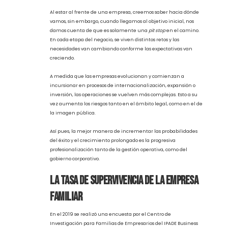
mejor porvenir a la familia, además de perseguir el sueño de
su fundador.
Ahora bien, muchos de estos emprendimientos se conforman y
evolucionan basados en la experiencia empírica, es decir, sin
contar con un conocimiento completo o parcial de la correcta
administración de un negocio.
Al estar al frente de una empresa, creemos saber hacia dónde
vamos, sin embargo, cuando llegamos al objetivo inicial, nos
damos cuenta de que es solamente una
pit stop
en el camino.
En cada etapa del negocio, se viven distintos retos y las
necesidades van cambiando conforme las expectativas van
creciendo.
A medida que las empresas evolucionan y comienzan a
incursionar en procesos de internacionalización, expansión o
inversión, las operaciones se vuelven más complejas. Esto a su
vez aumenta los riesgos tanto en el ámbito legal, como en el de
la imagen pública.
Así pues, la mejor manera de incrementar las probabilidades