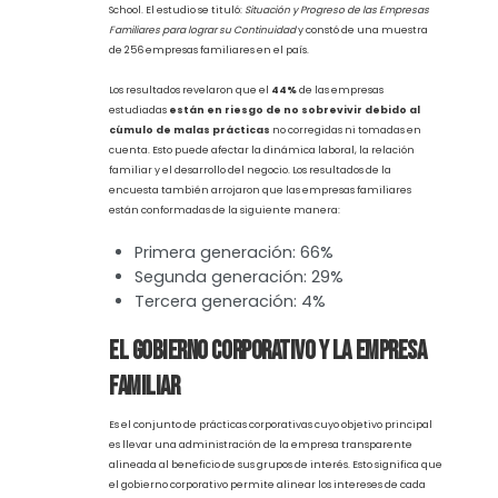
del éxito y el crecimiento prolongado es la progresiva
profesionalización tanto de la gestión operativa, como del
gobierno corporativo.
La tasa de supervivencia de la empresa
familiar
En el 2019 se realizó una encuesta por el Centro de
Investigación para Familias de Empresarios del IPADE Business
School. El estudio se tituló:
Situación y Progreso de las Empresas
Familiares para lograr su Continuidad
y constó de una muestra
de 256 empresas familiares en el país.
Los resultados revelaron que el
44%
de las empresas
estudiadas
están en riesgo de no sobrevivir debido al
cúmulo de malas prácticas
no corregidas ni tomadas en
cuenta. Esto puede afectar la dinámica laboral, la relación
familiar y el desarrollo del negocio. Los resultados de la
encuesta también arrojaron que las empresas familiares
están conformadas de la siguiente manera: