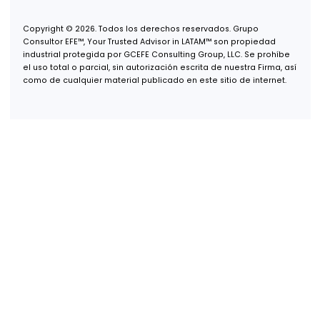
Oficina Guadalajara
Puerta de Hierro 5153, Piso 2,
Col. Puerta de Hierro,
Zapopan, Jalisco, 45116
Oficina Monterrey
Av. Real de San Agustín 301,
Int. 9,
Col. Zona San Agustín,
San Pedro Garza García, N.L.,
66278
Oficina USA
600 B St, Suite 300,
San Diego, CA 92101