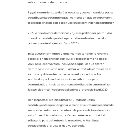
asunto plenamente identificado, discutido y fiscalizado por la
autoridad tributaria de México.
Con lo anterior, se logra dar certidumbre a un gran número de
contribuyentes que han presentado ya su solicitud de APA para
dar cumplimiento al ejercicio fiscal 2019. Sin embargo, es
importante mencionar que aún existen varios temas por
aclarar, como el tratamiento que se dará a esta metodología
para determinar el ingreso por maquila correspondiente al
ejercicio fiscal 2020. Entre algunas de las cuestiones más
relevantes se pudieran encontrar:
1. ¿Qué tratamiento se dará a los costos y gastos incurridos por los
contribuyentes durante aquellos meses en que se detuvieron
las operaciones debido a la situación de contingencia sanitaria?
2. ¿Qué tipo de consideraciones y ajustes podrán ser permitidos
cuando el contribuyente haya tenido niveles de capacidad
ociosa durante el ejercicio fiscal 2020?
Estos cuestionamientos, y muchos más, tendrán relevancia
especial en un año tan particular y retador como ha sido el