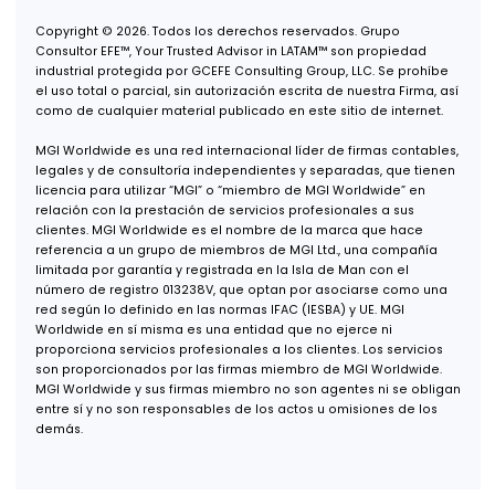
Oficina Monterrey
Av. Real de San Agustín 301,
Int. 9,
Col. Zona San Agustín,
San Pedro Garza García, N.L.,
66278
Oficina USA
600 B St, Suite 300,
San Diego, CA 92101
+52 (55) 1253 7448
+1 (619) 853 1700