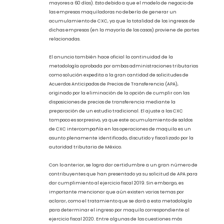
Fast Track será utilizada para el ejercicio fiscal 2019 por todas
aquellas empresas que operan maquiladoras y cuyo cliente o
principal radica en el territorio de los EE. UU.
En el mismo comunicado, se destaca la incorporación de un
ajuste para aquellas empresas que presenten saldos de
cuentas por cobrar (CXC) superiores al mercado (por ejemplo:
mayores a 60 días). Esto debido a que el modelo de negocio de
las empresas maquiladoras no debería de generar un
acumulamiento de CXC, ya que la totalidad de los ingresos de
dichas empresas (en la mayoría de los casos) proviene de partes
relacionadas.
El anuncio también hace oficial la continuidad de la
metodología aprobada por ambas administraciones tributarias
como solución expedita a la gran cantidad de solicitudes de
Acuerdos Anticipados de Precios de Transferencia (APA),
originado por la eliminación de la opción de cumplir con las
disposiciones de precios de transferencia mediante la
preparación de un estudio tradicional. El ajuste a las CXC
tampoco es sorpresivo, ya que este acumulamiento de saldos
de CXC intercompañía en las operaciones de maquila es un