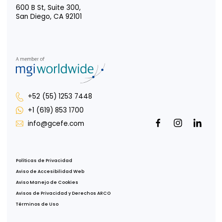
Oficina CDMX
Av. Paseo de la Reforma 222, Piso 1,
Col. Juárez, Del Cuauhtémoc,
CDMX, 06600
Oficina Tijuana
Misión de San Javier 10643, Piso 4,
Col. Zona Urbana Río Tijuana,
Tijuana, B.C., 22030
Oficina Guadalajara
Puerta de Hierro 5153, Piso 2,
Col. Puerta de Hierro,
Zapopan, Jalisco, 45116