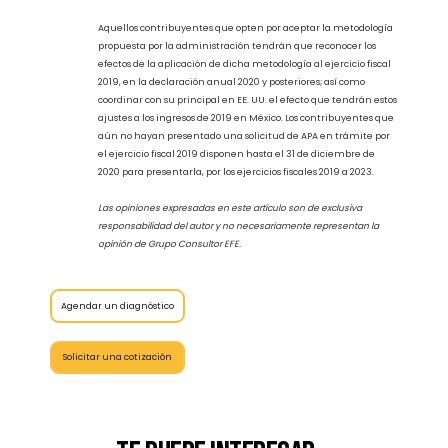
2020 para las empresas, incluyendo aquellas que operan
dentro de la industria maquiladora. A través de cámaras de la
industria y diferentes asociaciones relacionadas, se ha
notificado que las administraciones tributarias ya han
comunicado el inicio de reuniones de discusión para analizar
las posibles modificaciones aplicables al ejercicio fiscal 2020.
Con respecto al ejercicio fiscal 2019, todos aquellos
contribuyentes que tengan a la fecha en curso una solicitud de
resolución particular en materia de precios de transferencia
estarán recibiendo la invitación por parte de la autoridad
tributaria para adherirse a la metodología
Fast Track
,
considerando el ajuste a las CXC acordado.
Aquellos contribuyentes que opten por aceptar la metodología
propuesta por la administración tendrán que reconocer los
efectos de la aplicación de dicha metodología al ejercicio fiscal
2019, en la declaración anual 2020 y posteriores; así como
coordinar con su principal en EE. UU. el efecto que tendrán estos
ajustes a los ingresos de 2019 en México. Los contribuyentes que
aún no hayan presentado una solicitud de APA en trámite por
el ejercicio fiscal 2019 disponen hasta el 31 de diciembre de
2020 para presentarla, por los ejercicios fiscales 2019 a 2023.