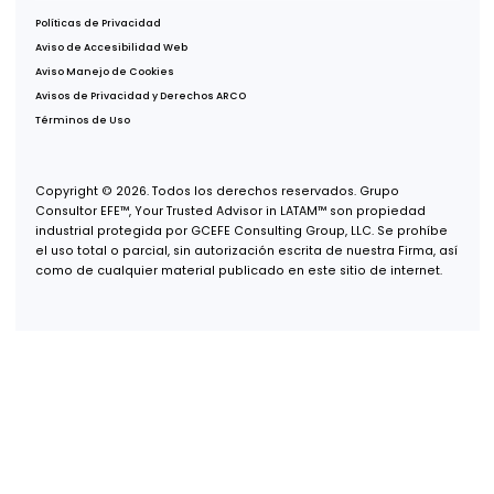
Av. Paseo de la Reforma 222, Piso 1,
Col. Juárez, Del Cuauhtémoc,
CDMX, 06600
Oficina Tijuana
Misión de San Javier 10643, Piso 4,
Col. Zona Urbana Río Tijuana,
Tijuana, B.C., 22030
Oficina Guadalajara
Puerta de Hierro 5153, Piso 2,
Col. Puerta de Hierro,
Zapopan, Jalisco, 45116
Oficina Monterrey
Av. Real de San Agustín 301,