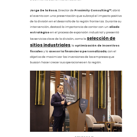
Estratégico para la Expansión
Industrial
Durante el evento,
Proximity Consulting™
desempeñó un
papel crucial, destacándose como un
aliado estratégico
para las empresas presentes. Asimismo, su imagen
prominente en
selección de sitios industriales
, la
gestión de incentivos fiscales
y
la estructuración
financiera
ha sido clave en la asesoría de empresas tanto
mexicanas como estadounidenses, ayudándolas a establecerse
en la región y a tomar decisiones estratégicas informadas. Su
enfoque en el
nearshoring
, una estrategia que busca trasladar
la producción a países cercanos a Estados Unidos, es altamente
relevante en un contexto de comercio internacional y
crecimiento económico binacional.
Jorge De la Rosa
, Director de
Proximity Consulting™
, abrió
el evento con una presentación que subrayó el impacto positivo
de la división en el desarrollo de la región fronteriza. Durante su
intervención, destacó la importancia de contar con un
aliado
estratégico
en el proceso de expansión industrial y presentó
selección de
los servicios clave de la división, como la