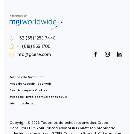
Vida EFE
Intégrate a nosotros
Responsabilidad social
Portal para Colaboradores
Portal de Uso de Marca
Oficina CDMX
Av. Paseo de la Reforma 222, Piso 1,
Col. Juárez, Del Cuauhtémoc,
CDMX, 06600
Oficina Tijuana
Misión de San Javier 10643, Piso 4,