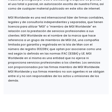
Col. Zona Urbana Río Tijuana,
Tijuana, B.C., 22030
Oficina Guadalajara
Puerta de Hierro 5153, Piso 2,
Col. Puerta de Hierro,
Zapopan, Jalisco, 45116
Oficina Monterrey
Av. Real de San Agustín 301,
Int. 9,
Col. Zona San Agustín,
San Pedro Garza García, N.L.,
66278
Oficina USA
600 B St, Suite 300,