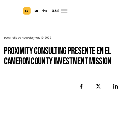
ES
EN
中文
日本語
Desarrollo de Negocios
May 19, 2025
/
Proximity Consulting Presente En El
Cameron County Investment Mission