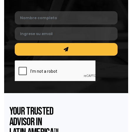
República Dominicana: los nuevos retos de
documentación de precios de transferencia