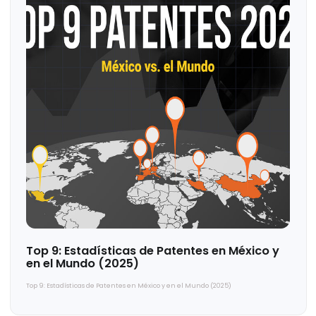
Consulting™
es el socio ideal para tu expansión en la región.
El
Cameron County Investment Mission
no solo fue una
plataforma de aprendizaje y discusión sobre las oportunidades
en la región, sino también una excelente oportunidad para
que
Proximity Consulting™
demostrara su rol de líder en
asesoría para la expansión industrial.
Si deseas obtener más información sobre el
Summer
Investment Mission
o cualquier otra oportunidad de
inversión, puedes contactar a
Proximity Consulting™
a
través del correo rortiz@proximityconsulting.mex o visitar su
sitio web.
Agendar un diagnóstico
Solicitar una cotización