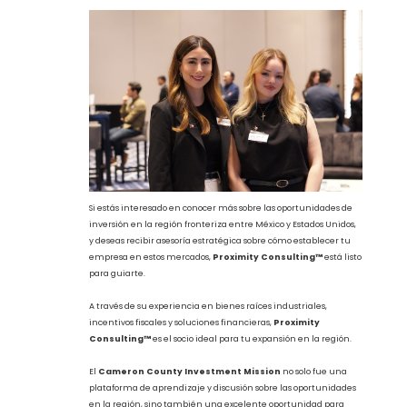
región.
A través de su enfoque integral y personalizado, asegura que
las empresas puedan navegar las complejidades del proceso de
expansión con total confianza. Su presencia en el evento
Cameron County Investment Mission
subraya el
compromiso continuo de la empresa con el desarrollo de la
región fronteriza y su capacidad para ayudar a las empresas a
aprovechar las oportunidades de crecimiento en ambos lados
de la frontera.
Un Futuro Promisor para la Región
Fronteriza
El evento concluyó con una invitación a los asistentes para
participar en el
Summer Investment Mission
, una nueva
iniciativa que permitirá a los interesados conocer de primera
mano los parques industriales de alto impacto en la región,
como
SpaceX Starbase
, el
Puerto de Brownsville
,
Harlingen
,
Brownsville
e
Isla del Padre
. Este tipo de
misiones son cruciales para seguir impulsando el desarrollo