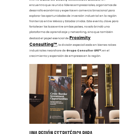
Desarrollo Industrial en la Región
Fronteriza en el Cameron County
Investment Mission
El pasado 8 de mayo, se celebró en el JW Marriott Monterrey el
evento
Cameron County Investment Mission
, un
encuentro que reunió a líderes empresariales, organismos de
desarrollo económico y expertos en comercio binacional para
explorar las oportunidades de inversión industrial en la región
fronteriza entre México y Estados Unidos. Este evento, clave para
fortalecer los lazos entre ambos países, no solo brindó una
plataforma de aprendizaje y networking, sino que también
Proximity
destacó el papel esencial de
Consulting™
, la división especializada en bienes raíces
industriales nearshore de
Grupo Consultor EFE™
, en el
crecimiento y expansión de empresas en la región.