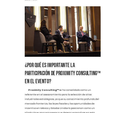
asesoramiento completo para aprovechar los incentivos fiscales
y optimizar las operaciones en el largo plazo.
Conectando Oportunidades: El Valor
del Networking en el Evento
Uno de los puntos más destacados del evento fue la sesión de
networking
acompañada de un cóctel, donde los asistentes
tuvieron la oportunidad de conectar con actores clave del
desarrollo industrial y económico, explorar nuevas
oportunidades de negocio y, sobre todo, fomentar alianzas
estratégicas que potencien el crecimiento industrial en la
región.
La red de contactos que se generó en este espacio no solo
fortaleció las relaciones entre empresas, sino que también
proporcionó un ambiente propicio para la colaboración
binacional, algo fundamental para un desarrollo industrial
sostenible.