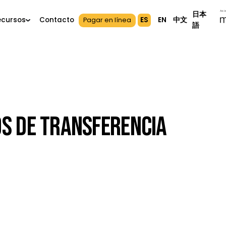
ES
EN
中
s
Recursos
Contacto
Pagar en línea
ecios De Transferencia