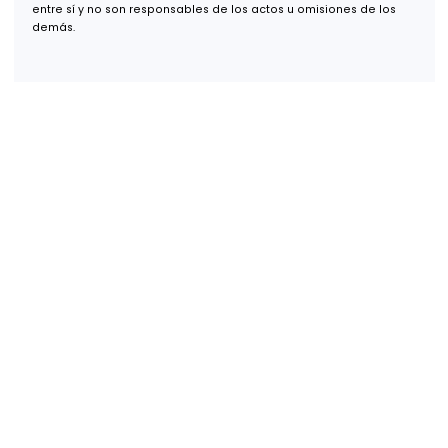
600 B St, Suite 300,
San Diego, CA 92101
+52 (55) 1253 7448
+1 (619) 853 1700
info@gcefe.com
Políticas de Privacidad
Aviso de Accesibilidad Web
Aviso Manejo de Cookies
Avisos de Privacidad y Derechos ARCO