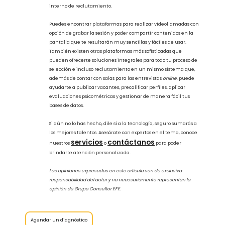
siendo el mejor recurso para expandir las opciones cuando de
sumar talento humano se trata.
El que ahora las empresas puedan acceder a candidatos
mejores calificados que, en algunos casos, podrían no estar
presentes en la zona geográfica local, representa el
asegurarnos que esos profesionistas cumplen con los requisitos
de los perfiles de puesto que las empresas exigen.
¡Súmate a la era digital!
Otro factor sumamente importante son las nuevas
generaciones que cada año se van sumando al mercado
laboral, ya que se distinguen por un alto manejo y demanda de
herramientas tecnológicas, pues son ellos quienes han
marcado la pauta de las prácticas actuales en lo que a buscar
empleo se refiere, lo que ha contribuido a dar mayor
dinamismo y alcance al proceso de reclutamiento y selección.
Recuerda que ahora existen diversas plataformas que podrían
ayudarte a gestionar de manera más eficiente tu proceso
interno de reclutamiento.