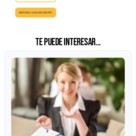
Puedes encontrar plataformas para realizar videollamadas con
opción de grabar la sesión y poder compartir contenidos en la
pantalla que te resultarán muy sencillas y fáciles de usar.
También existen otras plataformas más sofisticadas que
pueden ofrecerte soluciones integrales para todo tu proceso de
selección e incluso reclutamiento en un mismo sistema que,
además de contar con salas para las entrevistas
online
, puede
ayudarte a publicar vacantes, precalificar perfiles, aplicar
evaluaciones psicométricas y gestionar de manera fácil tus
bases de datos.
Si aún no lo has hecho, dile sí a la tecnología, seguro sumarás a
los mejores talentos. Asesórate con expertos en el tema, conoce
servicios
contáctanos
nuestros
o
para poder
brindarte atención personalizada.
Las opiniones expresadas en este artículo son de exclusiva
responsabilidad del autor y no necesariamente representan la
opinión de Grupo Consultor EFE.
Agendar un diagnóstico