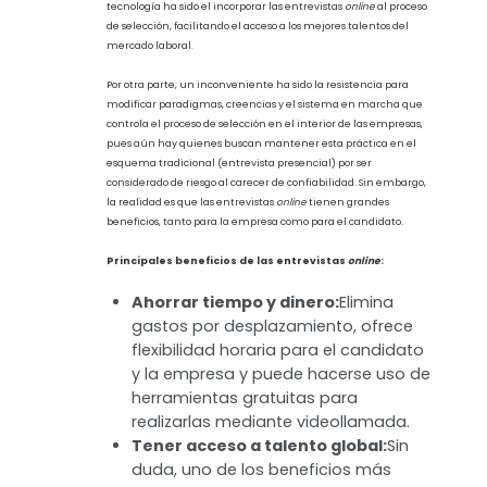
se ha buscado automatizar y facilitar los procesos internos,
incluyendo lo relacionado al proceso de reclutamiento y
selección, el cual ha encontrado grandes oportunidades para
aumentar su alcance y mejorar considerablemente su
eficacia.
Uno de los más grandes beneficios con la incorporación de la
tecnología ha sido el incorporar las entrevistas
online
al proceso
de selección, facilitando el acceso a los mejores talentos del
mercado laboral.
Por otra parte, un inconveniente ha sido la resistencia para
modificar paradigmas, creencias y el sistema en marcha que
controla el proceso de selección en el interior de las empresas,
pues aún hay quienes buscan mantener esta práctica en el
esquema tradicional (entrevista presencial) por ser
considerado de riesgo al carecer de confiabilidad. Sin embargo,
la realidad es que las entrevistas
online
tienen grandes
beneficios, tanto para la empresa como para el candidato.
Principales beneficios de las entrevistas
online
: