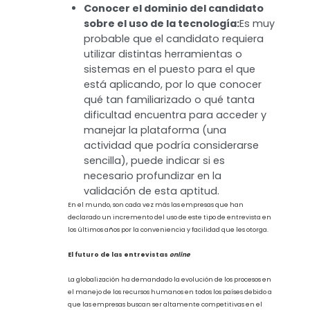
para la toma de decisiones, pues
durante una entrevista puede haber
aspectos que escapen de nuestra
vista u oído en tiempo real, y el hacer
uso de esta herramienta permite
analizar posteriormente la
información y desenvolvimiento del
candidato. Además, es una manera
de mejorar las sesiones al permitir al
experto en reclutamiento y selección
autoevaluarse y encontrar áreas de
oportunidad.
Conocer el dominio del candidato
sobre el uso de la tecnología:
Es muy
probable que el candidato requiera
utilizar distintas herramientas o
sistemas en el puesto para el que
está aplicando, por lo que conocer