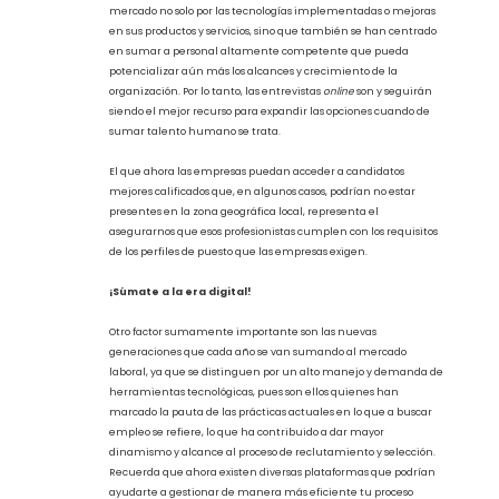
qué tan familiarizado o qué tanta
dificultad encuentra para acceder y
manejar la plataforma (una
actividad que podría considerarse
sencilla), puede indicar si es
necesario profundizar en la
validación de esta aptitud.
En el mundo, son cada vez más las empresas que han
declarado un incremento del uso de este tipo de entrevista en
los últimos años por la conveniencia y facilidad que les otorga.
El futuro de las entrevistas
online
La globalización ha demandado la evolución de los procesos en
el manejo de los recursos humanos en todos los países debido a
que las empresas buscan ser altamente competitivas en el
mercado no solo por las tecnologías implementadas o mejoras
en sus productos y servicios, sino que también se han centrado
en sumar a personal altamente competente que pueda
potencializar aún más los alcances y crecimiento de la
organización. Por lo tanto, las entrevistas
online
son y seguirán