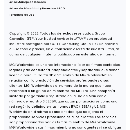
Oficina Tijuana
Misión de San Javier 10643, Piso 4,
Col. Zona Urbana Río Tijuana,
Tijuana, B.C., 22030
Oficina Guadalajara
Puerta de Hierro 5153, Piso 2,
Col. Puerta de Hierro,
Zapopan, Jalisco, 45116
Oficina Monterrey
Av. Real de San Agustín 301, Int. 9,
Col. Zona San Agustín,
San Pedro Garza García, N.L., 66278
Oficina USA