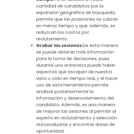
(verbal y corporalmente), puede ser
un factor generador de mucho
estrés, repercutiendo directamente
en su desenvolvimiento. El tomar la
entrevista desde un lugar que
conoce, como bien podría ser su
propio hogar, facilita que se sienta en
confianza y en control para
sobrellevar la sesión.
Cubrir posiciones en menor
tiempo:
Tener acceso a mayor
cantidad de candidatos por la
expansión geográfica de búsqueda,
permite que las posiciones se cubran
en menor tiempo y que, además, se
reduzcan los costos por
reclutamiento.
Grabar las sesiones:
De esta manera
se puede obtener más información