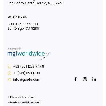
LATIN AMERICA
Tm
Vida EFE
Intégrate a nosotros
Responsabilidad social
Portal para Colaboradores
Portal de Uso de Marca
Oficina CDMX
Av. Paseo de la Reforma 222, Piso 1,
Col. Juárez, Del Cuauhtémoc,
CDMX, 06600