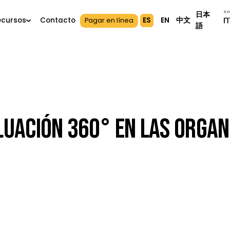
s
Recursos
Contacto
ES
EN
中
Pagar en línea
Evaluación 360° En Las 