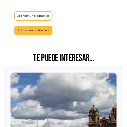
lleven a cabo los asientos correspondientes, y sobre todo,
mantenerlos a salvo durante el tiempo de operación de la
empresa y por un periodo de tiempo adicional después de su
extinción.
Asesorarte con profesionales del derecho que puedan resolver
tus dudas en cuanto a tus Libros Societarios es de suma
importancia. Se les recomienda a las empresas acercarse a un
profesional y por lo menos auditar a su empresa en materia
corporativa una vez al año a fin de cerciorarse que se
encuentran al día con este tipo de obligaciones.
Las opiniones expresadas en este artículo son de exclusiva
responsabilidad del autor y no necesariamente representan la
opinión de Grupo Consultor EFE
Agendar un diagnóstico
Solicitar una cotización