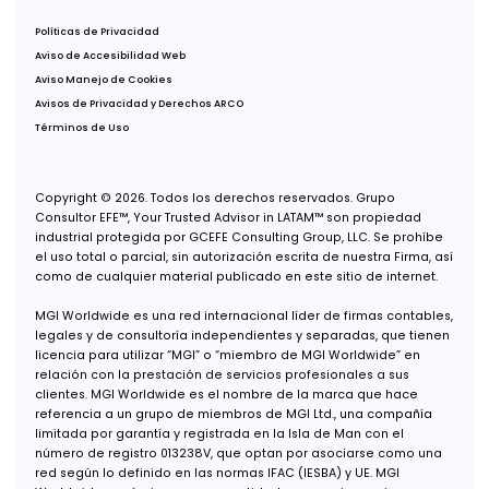
Tijuana, B.C., 22030
Oficina Guadalajara
Puerta de Hierro 5153, Piso 2,
Col. Puerta de Hierro,
Zapopan, Jalisco, 45116
Oficina Monterrey
Av. Real de San Agustín 301, Int. 9,
Col. Zona San Agustín,
San Pedro Garza García, N.L., 66278
Oficina USA
600 B St, Suite 300,
San Diego, CA 92101