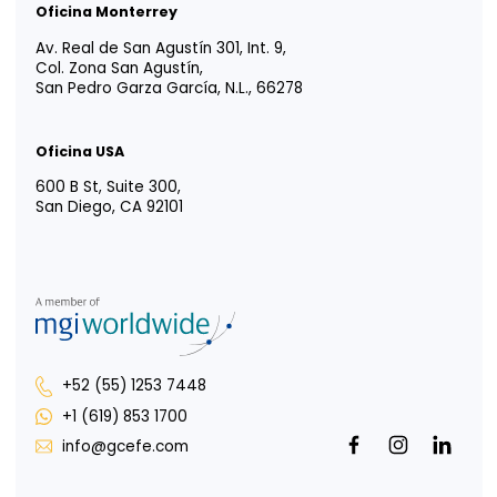
Vida EFE
Intégrate a nosotros
Responsabilidad social
Portal para Colaboradores
Portal de Uso de Marca
Oficina CDMX
Av. Paseo de la Reforma 222, Piso 1,
Col. Juárez, Del Cuauhtémoc,
CDMX, 06600
Oficina Tijuana
Misión de San Javier 10643, Piso 4,
Col. Zona Urbana Río Tijuana,