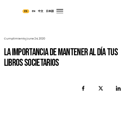
ES
EN
中文
日本語
Cumplimiento
June 24, 2020
/
La Importancia De Mantener Al Día Tus
Libros Societarios