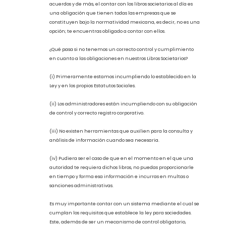
Si bien es cierto que el prestar gran importancia a tu
operación, a tus relaciones con clientes, a tu mercadotecnia a
fin de poder generar ingresos es una de las principales metas
en una sociedad, es de suma importancia tener en cuenta que
el correcto registro y control de tus libros societarios constituye
una base clave dentro de las buenas prácticas corporativas, y de
cumplimiento.
Dicho lo anterior, es importante mencionar que, además de
contar con un control y un seguimiento a tus modificaciones,
acuerdos y de más, el contar con los libros societarios al día es
una obligación que tienen todas las empresas que se
constituyen bajo la normatividad mexicana, es decir, no es una
opción; te encuentras obligado a contar con ellos.
¿Qué pasa si no tenemos un correcto control y cumplimiento
en cuanto a las obligaciones en nuestros Libros Societarios?
(i) Primeramente estamos incumpliendo lo establecido en la
Ley y en los propios Estatutos Sociales.
(ii) Los administradores están incumpliendo con su obligación