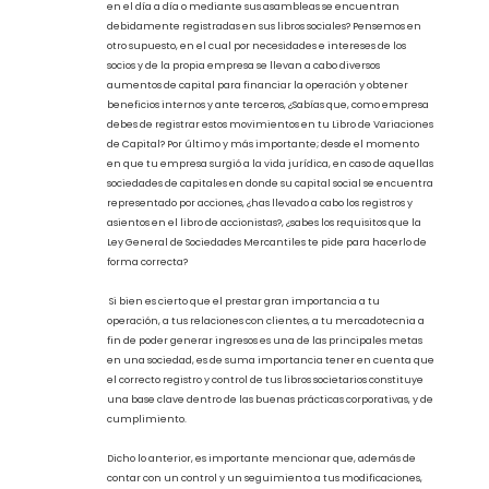
servicios, han empezado a implementar técnicas, manuales y
procedimientos a fin de mapear y perfeccionar sus métodos,
para que su operación se lleve a cabo con los más altos
estándares de calidad.
Sin embargo, además de establecer estos mecanismos ¿te has
preguntado si los acuerdos que toman los socios en tu empresa
en el día a día o mediante sus asambleas se encuentran
debidamente registradas en sus libros sociales? Pensemos en
otro supuesto, en el cual por necesidades e intereses de los
socios y de la propia empresa se llevan a cabo diversos
aumentos de capital para financiar la operación y obtener
beneficios internos y ante terceros, ¿Sabías que, como empresa
debes de registrar estos movimientos en tu Libro de Variaciones
de Capital? Por último y más importante; desde el momento
en que tu empresa surgió a la vida jurídica, en caso de aquellas
sociedades de capitales en donde su capital social se encuentra
representado por acciones, ¿has llevado a cabo los registros y
asientos en el libro de accionistas?, ¿sabes los requisitos que la
Ley General de Sociedades Mercantiles te pide para hacerlo de
forma correcta?