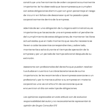
de control y correcto registro corporativo.
(iii) No existen herramientas que auxilien para la consulta y
análisis de información cuando sea necesaria.
(iv) Pudiera ser el caso de que en el momento en el que una
autoridad te requiera dichos libros, no puedas proporcionarle
en tiempo y forma esa información e incurras en multas o
sanciones administrativas.
Es muy importante contar con un sistema mediante el cual se
cumplan los requisitos que establece la ley para sociedades.
Este, además de ser un mecanismo de control obligatorio,
constituye una herramienta de orden corporativo sumamente
importante. Se ha observado que las empresas que cumplen
con estas obligaciones disminuyen en gran porcentaje el riesgo
de incurrir en faltas o de desconocer qué ha pasado o pasa
corporativamente dentro de la empresa.
Además de ser una obligación de tu órgano administrativo, es
importante que los socios de una empresa estén al pendiente
del cumplimiento de estas obligaciones, de mantener los libros
actualizados, que en todo momento que resulte necesario se