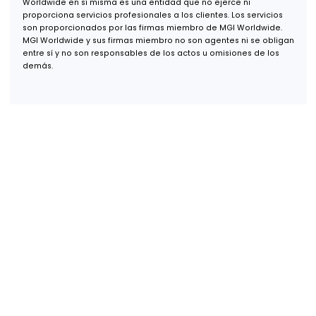
+52 (55) 1253 7448
+1 (619) 853 1700
info@gcefe.com
Políticas de Privacidad
Aviso de Accesibilidad Web
Aviso Manejo de Cookies
Avisos de Privacidad y Derechos ARCO
Términos de Uso