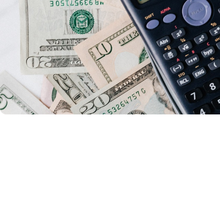
Para
tra
y m
prec
de 