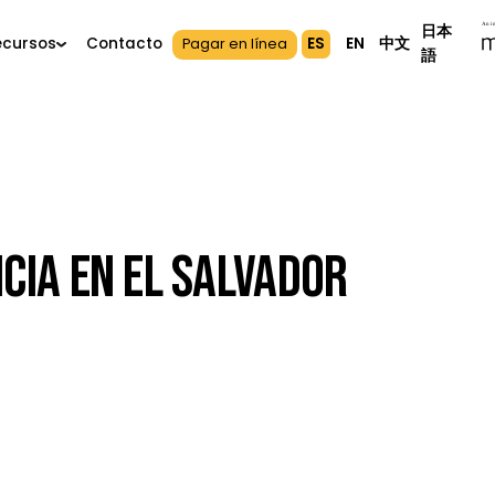
ES
EN
中
s
Recursos
Contacto
Pagar en línea
rencia En El Salvador