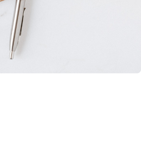
peraciones o
 a determinar los precios
as operaciones los
Agendar un diagnó
o prestación de servicios
smo, cuando celebren