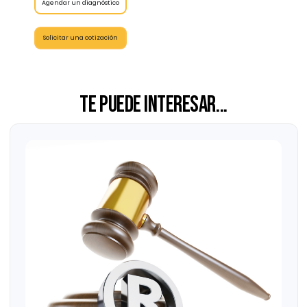
Cuando se le preguntó si le preocupaba divulgar su "salsa
secreta" en los videos de YouTube, Fraser se refirió al famoso chef
Gordon Ramsay. Razonó que Ramsay comparte sus recetas en
libros de cocina, pero esto no hace que la gente sea menos
propensa a visitar sus restaurantes.
Al implementar un proceso de contratación innovador y
utilizar un enfoque de enseñanza creativo, Fraser logró
expandir Tour Experience Golf (TXG) a un equipo de 14
empleados, desarrollando una base de fans en YouTube de más
de 200,000 suscriptores y generando ingresos superiores a los $3
millones. En 2022, TXG fue adquirido por Club Champion, la
mayor empresa de ajuste de palos en los Estados Unidos, con
más de 100 ubicaciones.
Agendar un diagnóstico
Solicitar una cotización