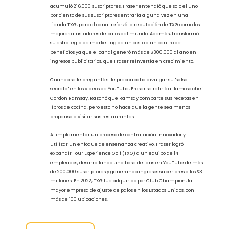
privadas donde el ajustador trabaja uno a uno con un jugador.
Fraser, sin embargo, quería observar a sus aprendices en el
trabajo y quería que aprendieran de sus interacciones con los
clientes. Por lo tanto, diseñó su ubicación con tres bahías de
concepto abierto. Trabajaba desde la bahía central para que
sus aprendices pudieran escuchar sus interacciones con los
clientes y él pudiera escuchar sus conversaciones con los
clientes también.Fraser afirmó que estar físicamente cerca de
sus empleados aceleraba su curva de aprendizaje más que
cualquier otra técnica que intentara implementar.
5. Difunde tu experiencia
Fraser estableció un canal de YouTube donde proporcionaba
consejos sobre ajuste de palos de forma gratuita. El canal
acumuló 216,000 suscriptores. Fraser entendió que solo el uno
por ciento de sus suscriptores entraría alguna vez en una
tienda TXG, pero el canal reforzó la reputación de TXG como los
mejores ajustadores de palos del mundo. Además, transformó
su estrategia de marketing de un costo a un centro de
beneficios ya que el canal generó más de $300,000 al año en
ingresos publicitarios, que Fraser reinvertía en crecimiento.