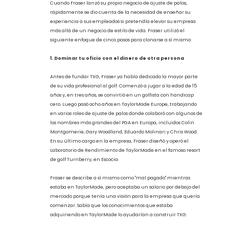
tu vida) es lograr que tus empleados traten a tus clientes tan
bien como lo haces tú. Esto es fácil de decir, pero difícil de hacer,
razón por la cual la historia de Ian Fraser es tan instructiva.Un
exgolfista profesional, Fraser, comenzó en el mundo de los
negocios ayudando a golfistas de élite a encontrar los palos
perfectos en TaylorMade Europe.
Cuando Fraser lanzó su propio negocio de ajuste de palos,
rápidamente se dio cuenta de la necesidad de enseñar su
experiencia a sus empleados si pretendía elevar su empresa
más allá de un negocio de estilo de vida. Fraser utilizó el
siguiente enfoque de cinco pasos para clonarse a sí mismo:
1. Dominar tu oficio con el dinero de otra persona
Antes de fundar TXG, Fraser ya había dedicado la mayor parte
de su vida profesional al golf. Comenzó a jugar a la edad de 15
años y, en tres años, se convirtió en un golfista con handicap
cero. Luego pasó ocho años en TaylorMade Europe, trabajando
en varios roles de ajuste de palos donde colaboró con algunos de
los nombres más grandes del PGA en Europa, incluidos Colin
Montgomerie, Gary Woodland, Eduardo Molinari y Chris Wood.