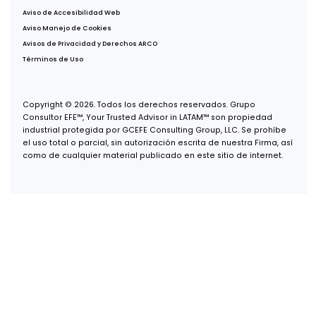
Oficina Guadalajara
Puerta de Hierro 5153, Piso 2,
Col. Puerta de Hierro,
Zapopan, Jalisco, 45116
Oficina Monterrey
Av. Real de San Agustín 301,
Int. 9,
Col. Zona San Agustín,
San Pedro Garza García, N.L.,
66278
Oficina USA
600 B St, Suite 300,
San Diego, CA 92101