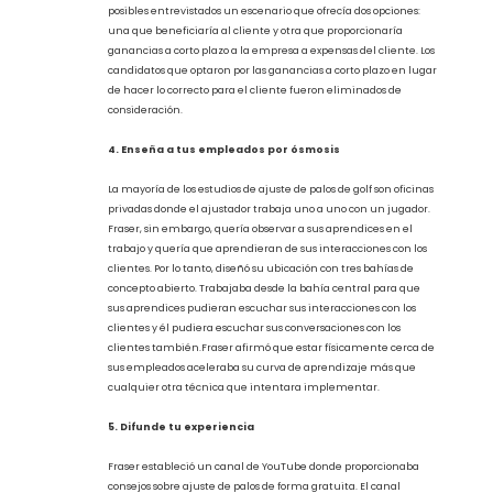
3.Contrata por Coeficiente Emocional (EQ), no por
Coeficiente Intelectual (IQ)
Fraser buscaba establecer una empresa de experiencia con el
cliente dedicada a ajustar palos de golf, en lugar de solo un
negocio vinculado con el deporte que ofreciera un buen
servicio. Por eso priorizó el EQ sobre el IQ al contratar personal de
TXG. "Puedo enseñarte a ajustar un palo de golf", argumenta
Fraser, "pero no puedo enseñarte a ser una buena persona".
Fraser implementó una pregunta de entrevista conductual
para identificar a los candidatos adecuados. Presentó a los
posibles entrevistados un escenario que ofrecía dos opciones:
una que beneficiaría al cliente y otra que proporcionaría
ganancias a corto plazo a la empresa a expensas del cliente. Los
candidatos que optaron por las ganancias a corto plazo en lugar
de hacer lo correcto para el cliente fueron eliminados de
consideración.
4. Enseña a tus empleados por ósmosis
La mayoría de los estudios de ajuste de palos de golf son oficinas