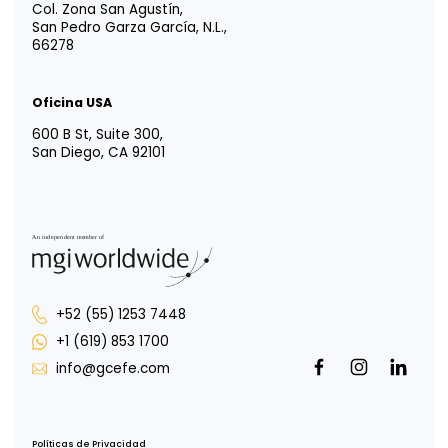
Vida EFE
Intégrate a nosotros
Responsabilidad social
Portal para Colaboradores
Portal de Uso de Marca
Oficina CDMX
Av. Paseo de la Reforma 222, Piso 1,
Col. Juárez, Del Cuauhtémoc,
CDMX, 06600
Oficina Tijuana
Misión de San Javier 10643, Piso 4,
Col. Zona Urbana Río Tijuana,
Tijuana, B.C., 22030