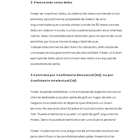
En su último cargo en la empresa, Fraser diseñó y operó el
Laboratorio de Rendimiento de TaylorMade en el famoso resort
de golf Turnberry, en Escocia.
Fraser se describe a sí mismo como "mal pagado" mientras
estaba en TaylorMade, pero aceptaba un salario por debajo del
mercado porque tenía una visión para la empresa que quería
comenzar. Sabía que los conocimientos que estaba
adquiriendo en TaylorMade lo ayudarían a construir TXG.
2. Piensa más como Nobu
Fraser se inspiró en Nobu, la cadena de restaurantes de cinco
estrellas, parcialmente propiedad de Robert De Niro.
Argumentaba que cuando visitas uno de los 50 restaurantes
Nobu en todo el mundo, nunca cuestionas quién es el chef esa
noche. Nobu ha establecido el estándar para la cocina de cinco
estrellas, por lo que tienes la seguridad de que,
independientemente del chef o la ubicación, disfrutarás de
una experiencia gastronómica de alta calidad. Fraser utilizó el
ejemplo de Nobu para comunicar esa visión a su equipo de
ajustadores de palos.