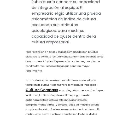
Rubin recurrió a evaluaciones de
reconocimiento de patrones para
evaluar su inteligencia. Usaba
rompecabezas que requerían que los
candidatos reconocieran patrones
en un conjunto de imágenes, y
encontró que esta era una medida
confiable de su potencial intelectual.
Algo distinto ¿no lo crees?
Medir.
Luego de medir sus habilidades
cognitivas con las 2 primeras partes,
Rubin quería conocer su capacidad
de integración al equipo. El
empresario eligió utilizar una prueba
psicométrica de índice de cultura,
evaluando sus atributos
psicológicos, para medir su