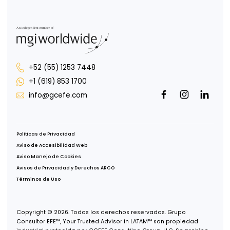
Oficina CDMX
Av. Paseo de la Reforma 222, Piso 1,
Col. Juárez, Del Cuauhtémoc,
CDMX, 06600
Oficina Tijuana
Misión de San Javier 10643, Piso 4,
Col. Zona Urbana Río Tijuana,
Tijuana, B.C., 22030
Oficina Guadalajara
Puerta de Hierro 5153, Piso 2,
Col. Puerta de Hierro,
Zapopan, Jalisco, 45116