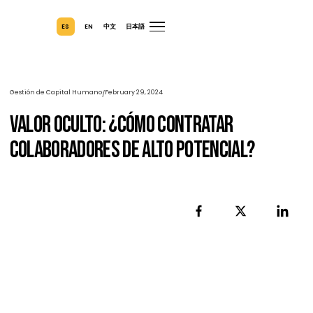
ES
EN
中文
日本語
Gestión de Capital Humano
February 29, 2024
/
Valor Oculto: ¿Cómo Contratar
Colaboradores De Alto Potencial?