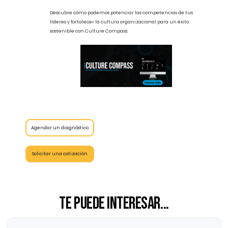
capacidad de ajuste dentro de la
cultura empresarial.
Poner atención en estas 3 etapas, combinadas con pruebas
efectivas, te permite reclutar consistentemente colaboradores
de alto potencial y desbloquear valor oculto, asegurando que
pondrás los recursos en el lugar que generan mayor
rendimiento.
La importancia de no solo atraer talento excepcional, sino
también de cultivarlo de manera continua, es innegable.
Culture Compass
es un diagnóstico personalizado que
facilita la planificación y desarrollo de programas de
entrenamientos efectivos. Este innovador proceso,
completamente virtual y personalizado, va más allá de una
simple evaluación, ofreciendo un camino hacia el desarrollo
continuo y el cierre efectivo de brechas en las habilidades.
Descubre cómo podemos potenciar las competencias de tus
líderes y fortalecer la cultura organizacional para un éxito
sostenible con Culture Compass.