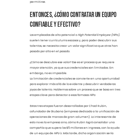
cuando hablamos de formar un equipo, esta es una práctica
clave.
Es común que muchos emprendedores piensen que, para
crecer, se necesita un equipo conformado por ejecutivos de
nivel C, con currículums extensos y perfiles impresionantes,
pero este es un lujo que no todas las empresas pueden
permitirse.
Entonces, ¿Cómo contratar un equipo
confiable y efectivo?
Los empleados de alto potencial o
High Potential Employee (HiPo)
,
suelen tener currículums escasos y, para poder descubrir sus
talentos, se necesita crear un valor significativo que otros han
pasado por alto en el pasado.
¿Cómo se descubre ese valor? Ese es el proceso que requiere
mayor atención, ya que sus credenciales son limitadas. Sin
embargo, no es imposible.
La limitación de credenciales se convierte en una oportunidad