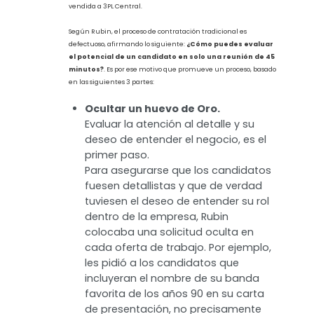
para explorar más allá de lo evidente y descubrir verdaderas
joyas de talento. Hablemos sobre un proceso que se basa en tres
etapas clave para detectar a esos famosos
HiPo
.
Estas tres etapas fueron desarrolladas por Chad Rubin,
cofundador de Skubana (empresa dedicada a la unificación de
operaciones de marcas de gran volumen). Lo interesante de
esto no es la empresa sino, cómo Rubin logró consolidar una
compañía que supera los $5 millones en ingresos, con la ayuda
de un equipo de
HiPo´s.
Más tarde, dicha organización sería
vendida a 3PL Central.
Según Rubin, el proceso de contratación tradicional es
defectuoso, afirmando lo siguiente:
¿Cómo puedes evaluar
el potencial de un candidato en solo una reunión de 45
minutos?
. Es por ese motivo que promueve un proceso, basado
en las siguientes 3 partes:
Ocultar un huevo de Oro.
Evaluar la atención al detalle y su
deseo de entender el negocio, es el
primer paso.