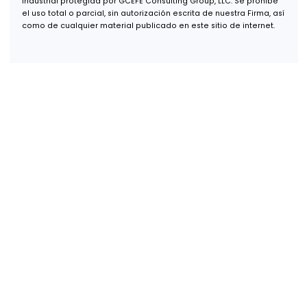
Oficina Monterrey
Av. Real de San Agustín 301,
Int. 9,
Col. Zona San Agustín,
San Pedro Garza García, N.L.,
66278
Oficina USA
600 B St, Suite 300,
San Diego, CA 92101
+52 (55) 1253 7448