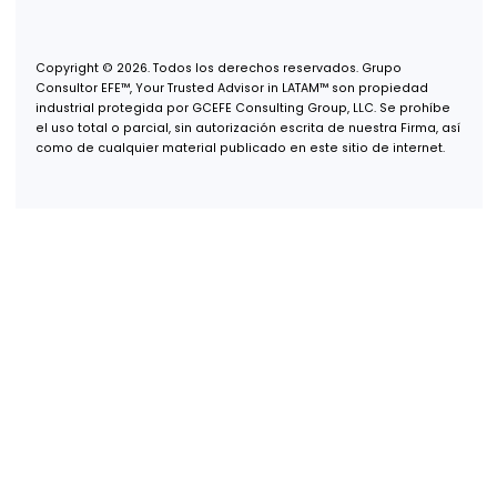
Oficina Guadalajara
Puerta de Hierro 5153, Piso 2,
Col. Puerta de Hierro,
Zapopan, Jalisco, 45116
Oficina Monterrey
Av. Real de San Agustín 301,
Int. 9,
Col. Zona San Agustín,
San Pedro Garza García, N.L.,
66278
Oficina USA
600 B St, Suite 300,
San Diego, CA 92101