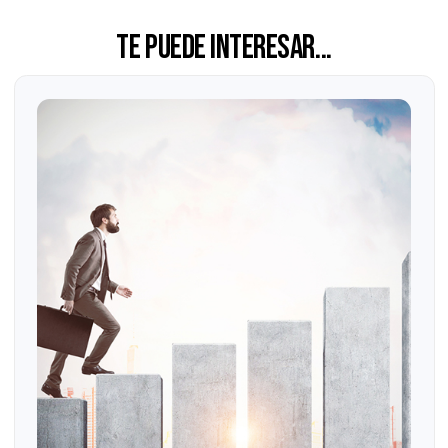
Como líderes en Precios de Transferencia en Latinoamérica
contamos con más de 1,000 clientes nos respaldan. Somos la
Firma de confianza para aquellos empresarios que se han
abierto al mundo.
Si requiere asesoría en esta materia, lo invitamos a conocer
servicios especializados
nuestros
y a
contactarnos
para poder brindarle atención
personalizada.
Las opiniones expresadas en este artículo son de exclusiva
responsabilidad del autor y no necesariamente representan la
opinión de Grupo Consultor EFE.
Agendar un diagnóstico
Solicitar una cotización