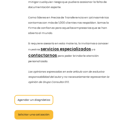
Al pactar una operación de arrendamiento, su correspondiente
contrato deberá delimitar:
Las características esenciales del
bien
El tipo de propiedad arrendada
Ubicación, superficie, funcionalidad
del espacio
Garantías y distribución de riesgos
Monto de las rentas mensuales
pagaderas por el arrendador
Plazo y vigencia
Actualmente, las revisiones en materia de precios de
transferencia son cada vez más sofisticadas, por lo que
mantener soportes documentales que reflejen la realidad
económica de las operaciones son indispensables para probar la
validez de un servicio o de una operación intercompañía y
mitigar cualquier riesgo que pudiera ocasionar la falta de
documentación soporte.