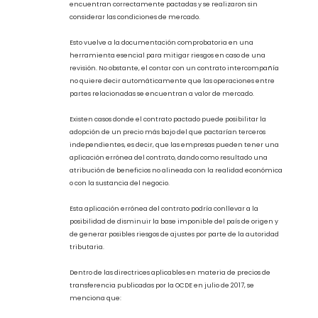
intercompañía, en los que se establezcan claramente las
condiciones bajo las cuales han sido pactadas las operaciones
celebradas.
Sin un contrato escrito debidamente pactado entre las partes
relacionadas, podría provocar que la autoridad tributaria
presuma que las condiciones de las operaciones no se
encuentran correctamente pactadas y se realizaron sin
considerar las condiciones de mercado.
Esto vuelve a la documentación comprobatoria en una
herramienta esencial para mitigar riesgos en caso de una
revisión. No obstante, el contar con un contrato intercompañía
no quiere decir automáticamente que las operaciones entre
partes relacionadas se encuentran a valor de mercado.
Existen casos donde el contrato pactado puede posibilitar la
adopción de un precio más bajo del que pactarían terceros
independientes, es decir, que las empresas pueden tener una
aplicación errónea del contrato, dando como resultado una
atribución de beneficios no alineada con la realidad económica
o con la sustancia del negocio.