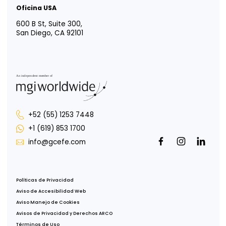
Vida EFE
Intégrate a nosotros
Responsabilidad social
Portal para Colaboradores
Portal de Uso de Marca
Oficina CDMX
Av. Paseo de la Reforma 222, Piso 1,
Col. Juárez, Del Cuauhtémoc,
CDMX, 06600
Oficina Tijuana
Misión de San Javier 10643, Piso 4,
Col. Zona Urbana Río Tijuana,
Tijuana, B.C., 22030