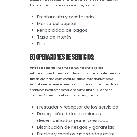
fortuito.
Existen elementos específicos para cada tipo de operación entre
partes relacionadas, de las más comunes podemos identificar
las siguientes:
a) Operaciones de financiamiento:
Una operación de financiamiento debe contar con su debido
contrato, en el que se especifique la distribución de riesgos y
cláusulas de incumplimiento, ya que será muy común que,
durante este periodo, empresas sin flujo requieran de esta
opción para hacer frente a sus contratos. Asimismo, el contrato
debe asegurar un monitoreo constante de las tasas de interés
contra mercado, a fin de lograr un cumplimiento con las
regulaciones de cada jurisdicción. En general, un contrato de
financiamiento debe establecer lo siguiente:
Prestamista y prestatario
Monto del capital
Periodicidad de pagos
Tasa de interés