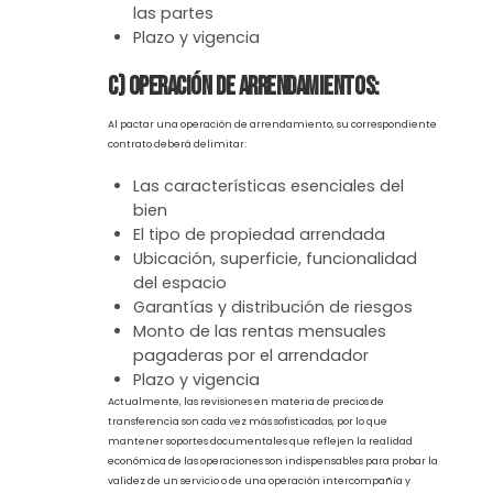
Plazo
b) Operaciones de servicios:
Una de las operaciones más comunes entre partes
relacionadas es la prestación de servicios. Un contrato para este
tipo de operación debe asegurar que el servicio prestado o
recibido sea necesario para llevar a cabo las actividades de las
empresas involucradas y que no exista una duplicidad de
acciones. Asimismo, debe contener lo siguiente:
Prestador y receptor de los servicios
Descripción de las funciones
desempeñadas por el prestador
Distribución de riesgos y garantías
Precios y montos acordados entre
las partes
Plazo y vigencia
c) Operación de arrendamientos: