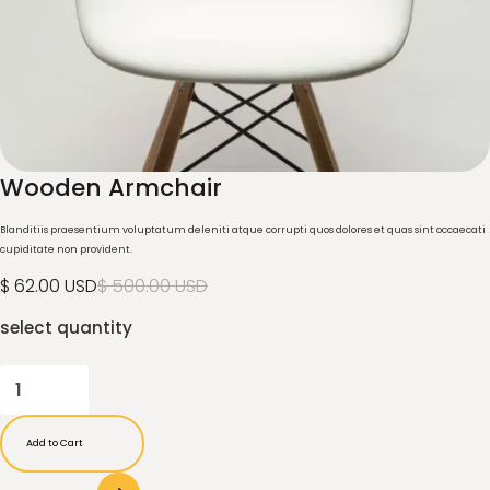
Wooden Armchair
Blanditiis praesentium voluptatum deleniti atque corrupti quos dolores et quas sint 
cupiditate non provident.
$ 62.00 USD
$ 500.00 USD
select quantity