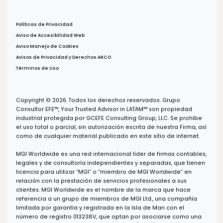
Col. Puerta de Hierro,
Zapopan, Jalisco, 45116
Oficina Monterrey
Av. Real de San Agustín 301,
Int. 9,
Col. Zona San Agustín,
San Pedro Garza García, N.L.,
66278
Oficina USA
600 B St, Suite 300,
San Diego, CA 92101