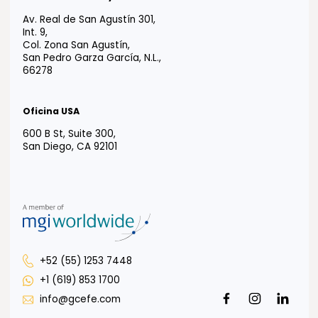
Portal para Colaboradores
Portal de Uso de Marca
Oficina CDMX
Av. Paseo de la Reforma 222, Piso 1,
Col. Juárez, Del Cuauhtémoc,
CDMX, 06600
Oficina Tijuana
Misión de San Javier 10643, Piso 4,
Col. Zona Urbana Río Tijuana,
Tijuana, B.C., 22030
Oficina Guadalajara
Puerta de Hierro 5153, Piso 2,