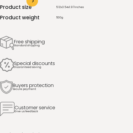
Product size
5.12
x
3.54
x
1.97
inches
Product weight
500
g
Free shipping
Standard shipping
Special discounts
Guaranteed saving
Buyers protection
Secure payment