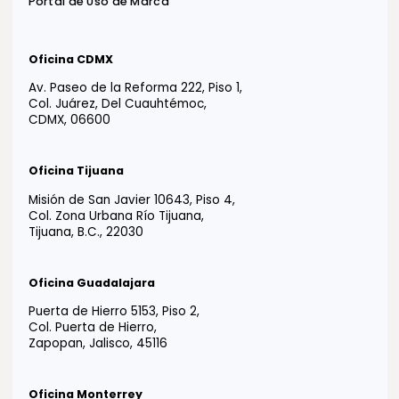
YOUR TRUSTED
ADVISOR IN
LATIN AMERICA
Tm
Vida EFE
Intégrate a nosotros
Responsabilidad social