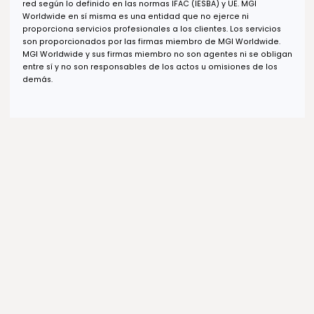
+52 (55) 1253 7448
+1 (619) 853 1700
info@gcefe.com
Políticas de Privacidad
Aviso de Accesibilidad Web
Aviso Manejo de Cookies
Avisos de Privacidad y Derechos ARCO
Términos de Uso
Copyright © 2026. Todos los derechos reservados. Grupo
Consultor EFE™, Your Trusted Advisor in LATAM™ son propiedad
industrial protegida por GCEFE Consulting Group, LLC. Se prohíb
el uso total o parcial, sin autorización escrita de nuestra Firma, 