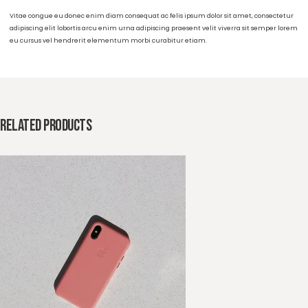
Neque Sodales Ut Etiam Sit Amet Nisl Purus No
Tellus Orci Ac Auctor.
Adipiscing Elit Ut Aliquam Purus Sit Amet Viver
Suspendisse Potenti.
Mauris Commodo Quis Imperdiet Massa Tincid
Nunc.
Product Materials
Vitae congue eu donec enim diam consequat ac felis ipsum dolor sit amet, consec
adipiscing elit lobortis arcu enim urna adipiscing praesent velit viverra sit sempe
eu cursus vel hendrerit elementum morbi curabitur etiam.
Related products