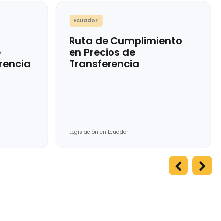
Ecuador
es por
Ruta de Cumplim
miento de
en Precios de
e Transferencia
Transferencia
or
ador
Legislación en Ecuador