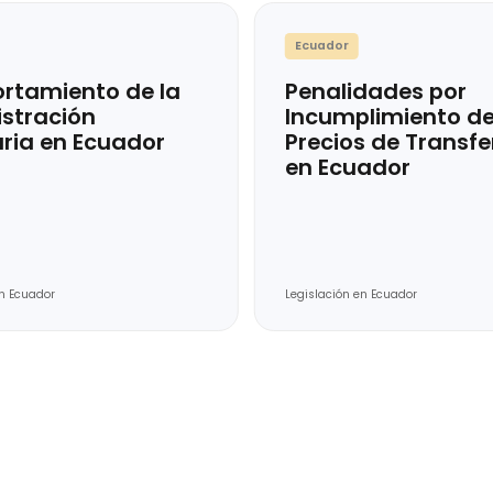
uador
Ecuador
mportamiento de la
Penalidad
ministración
Incumpli
ibutaria en Ecuador
Precios d
en Ecuad
slación en Ecuador
Legislación en Ecu