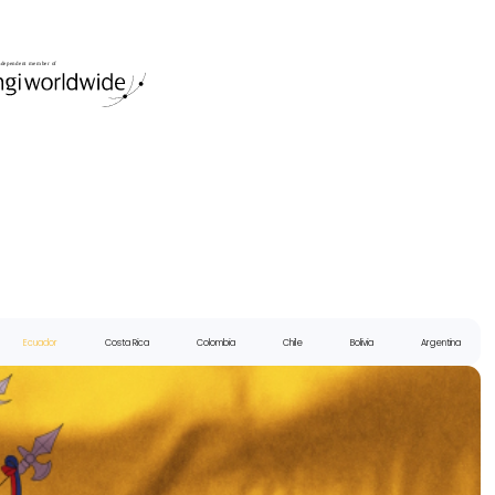
日本
文
語
El Salvador
Ecuador
Costa Rica
Colombia
Chile