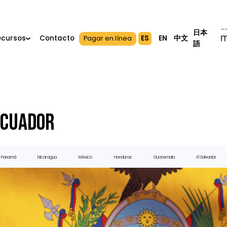
ES
EN
中
s
Recursos
Contacto
Pagar en línea
En
Ecuador
ú
Panamá
Nicaragua
México
Honduras
Guatemala