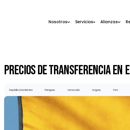
Nosotros
Servicios
Alianza
Precios De Transferencia 
República Dominicana
Paraguay
Venezuela
Uruguay
Per