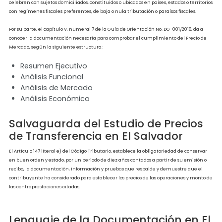
Declaración Informativa en El
Salvador
Los contribuyentes que celebren operaciones con sujetos relacionados o sujetos
domiciliados, constituidos o ubicados en países, estados o territorios con regímene
fiscales preferentes, de baja o nula tributación o paraísos fiscales durante un ejerc
fiscal, y tales operaciones ya sea en forma individual o conjunta sean iguales o
superiores a quinientos setenta y un mil cuatrocientos veintinueve Dólares de los
Estados Unidos de América (US$571,429.00), deberán presentar el “Informe de
Operaciones con Sujetos Relacionaos” F-982 por medio del portal web del Ministeri
Hacienda.
Documentación Comprobatoria
(Estudio de Precios de
Transferencia)
El Articulo 62-A del Código Tributario, establece que los contribuyentes que celeb
operaciones o transacciones con sujetos relacionados, estarán obligados a determ
los precios y montos de las contraprestaciones, considerando para esas operaciones
precios de mercado utilizados en transferencias de bienes o prestación de servicio