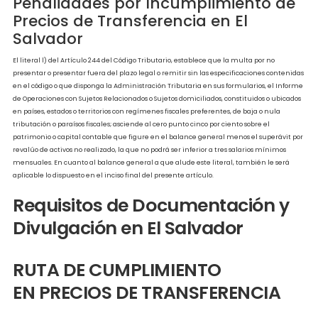
Un Establecimiento Permanente Situado En El
País Y Su Casa Central O Matriz Residente En 
Exterior, Otro Establecimiento Permanente De
Misma O Una Persona Con Ella Relacionada.
Comportamiento de la
Administración Tributaria en El
Salvador
La Administración Tributaria puede requerir en un proceso de fiscalización, el Est
de Precios de Transferencia, con el fin de identificar el cumplimiento de lo establ
en el Articulo 62-A del Código Tributario.
Penalidades por Incumplimiento 
Precios de Transferencia en El
Salvador
El literal l) del Artículo 244 del Código Tributario, establece que la multa por no