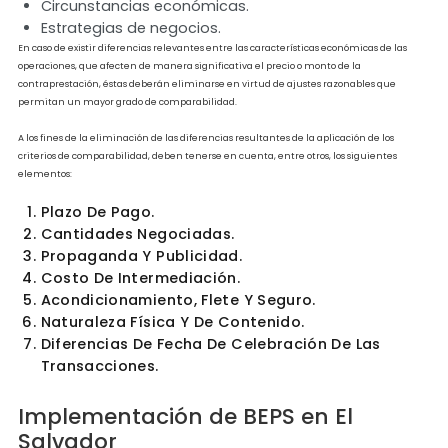
Métodos de Precios de Transferen
en El Salvador
Precio de Mercado (Articulo 199-B)
Método del Precio Comparable no Controlado
Método de Precio de Reventa
Método del Costo Adicionado
Método del Margen Neto de Utilidad Transacciona
Método de División de Utilidades Transaccional N
Comparables en El Salvador
Para establecer si los bienes o servicios son de la misma especie, a efecto de dete
el precio de mercado, se procederá a comparar las características económicas
relevantes de las operaciones realizadas por el fiscalizado con otras operaciones
realizadas entre partes independientes, para lo cual, se tomarán en cuenta, seg
el caso, los siguientes factores:
Características de las operaciones efectuadas,