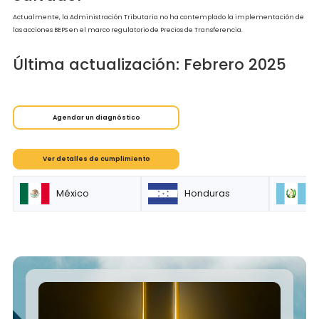
sean estas transferencias de bienes materiales,
bienes intangibles o prestación de servicios.
Análisis de las funciones o actividades
desempeñadas, incluyendo los activos utilizados
riesgos asumidos en las operaciones de cada u
de las partes involucradas en la operación.
Términos contractuales o los que no se encuentr
expresamente en ningún contrato, con los que
realmente se cumplen las transacciones entre
partes relacionadas e independientes.
Circunstancias económicas.
Estrategias de negocios.
En caso de existir diferencias relevantes entre las características económicas de la
operaciones, que afecten de manera significativa el precio o monto de la
contraprestación, éstas deberán eliminarse en virtud de ajustes razonables que
permitan un mayor grado de comparabilidad.
A los fines de la eliminación de las diferencias resultantes de la aplicación de los
criterios de comparabilidad, deben tenerse en cuenta, entre otros, los siguientes
elementos: