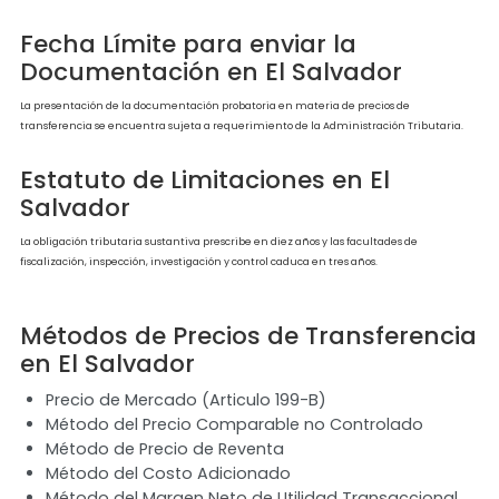
contribuyente ha considerado para establecer los precios de las operaciones y mo
las contraprestaciones citadas.
Lenguaje de la Documentación en 
Salvador
La documentación en materia de Precios de Transferencia se presentará en idio
castellano, conforme a lo establecido en el Artículo 139 del Código Tributario.
Pequeñas y Medianas Empresas e
El Salvador
No existe condición especial para las Pequeñas y Medianas Entidades, ya que el Có
Tributario establece que los contribuyentes que celebren operaciones o transacc
con sujetos relacionados, sujetos domiciliados, constituidos o ubicados en países, e
o territorios con regímenes fiscales preferentes, de baja o nula tributación o paraí
fiscales, están en la obligación de determinar que dichas transacciones se encu
Precio de Mercado.