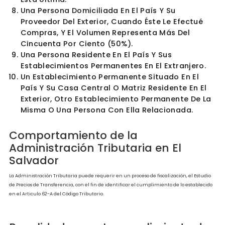
Contrato De Colaboración Empresarial O Un
Contrato De Asociación En Participación,
Cuando Alguno De Los Contratantes O
Asociados Participe Directa O Indirectamente
Más Del 25% Por Ciento En El Resultado O
Utilidad Del Contrato O De Las Actividades
Derivadas De La Asociación.
Una Persona Domiciliada En El País Y Un
Distribuidor O Ente Exclusivo De La Misma
Residente En El Extranjero.
Un Distribuidor O Agente Exclusivo Domiciliad
El País De Una Entidad Domiciliada En El Exteri
Ésta Última.
Una Persona Domiciliada En El País Y Su
Proveedor Del Exterior, Cuando Éste Le Efectu
Compras, Y El Volumen Representa Más Del
Cincuenta Por Ciento (50%).
Una Persona Residente En El País Y Sus
Establecimientos Permanentes En El Extranjero