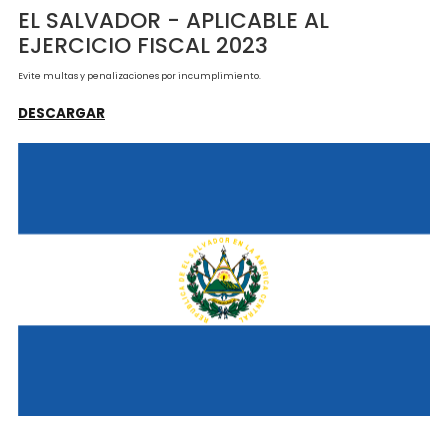
presentar o presentar fuera del plazo legal o remitir sin las especificaciones cont
en el código o que disponga la Administración Tributaria en sus formularios, el I
de Operaciones con Sujetos Relacionados o Sujetos domiciliados, constituidos o ubi
en países, estados o territorios con regímenes fiscales preferentes, de baja o nula
tributación o paraísos fiscales; asciende al cero punto cinco por ciento sobre el
patrimonio o capital contable que figure en el balance general menos el superávi
revalúo de activos no realizado, la que no podrá ser inferior a tres salarios mínimos
mensuales. En cuanto al balance general a que alude este literal, también le ser
aplicable lo dispuesto en el inciso final del presente artículo.
Requisitos de Documentación 
Divulgación en El Salvador
RUTA DE CUMPLIMIENTO
EN PRECIOS DE TRANSFERENCIA
EL SALVADOR - APLICABLE AL