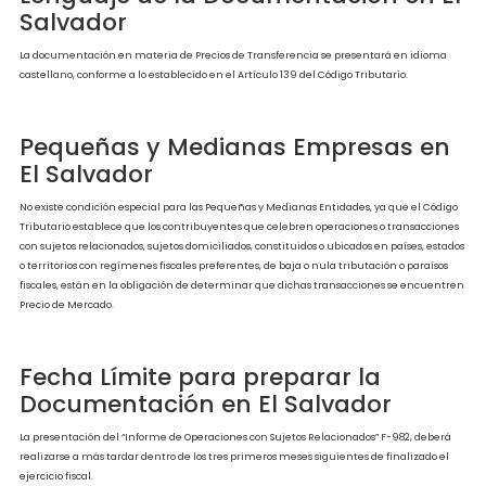
la misma especie, entre sujetos independientes. Igualmente, los contribuyentes
deberán determinar a precios de mercado las operaciones o transacciones que se
celebren con sujetos domiciliados, constituidos o ubicados en países, estados o terri
con regímenes fiscales preferentes, de baja o nula tributación o paraísos fiscales.
Por su parte, el capítulo V, numeral 7 de la Guía de Orientación No. DG-001/2018, da
conocer la documentación necesaria para comprobar el cumplimiento del Precio
Mercado, según la siguiente estructura:
Resumen Ejecutivo
Análisis Funcional
Análisis de Mercado
Análisis Económico
Salvaguarda del Estudio de Precio
de Transferencia en El Salvador
El Articulo 147 literal e) del Código Tributario, establece la obligatoriedad de conse
en buen orden y estado, por un periodo de diez años contados a partir de su emisió
recibo, la documentación, información y pruebas que respalde y demuestre que 