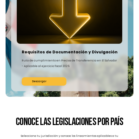
Plazo De Pago.
Cantidades Negociadas.
Propaganda Y Publicidad.
Costo De Intermediación.
Acondicionamiento, Flete Y Seguro.
Naturaleza Física Y De Contenido.
Diferencias De Fecha De Celebración De Las
Transacciones.
Implementación de BEPS en El
Salvador
Actualmente, la Administración Tributaria no ha contemplado la implementaci
las acciones BEPS en el marco regulatorio de Precios de Transferencia.
Última actualización: Febrero 2025