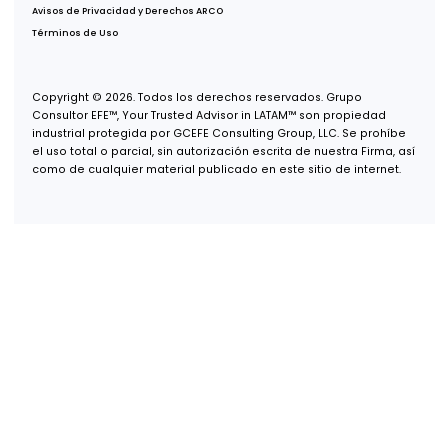
Oficina CDMX
Av. Paseo de la Reforma 222, Piso 1,
Col. Juárez, Del Cuauhtémoc,
CDMX, 06600
Oficina Tijuana
Misión de San Javier 10643, Piso 4,
Col. Zona Urbana Río Tijuana,
Tijuana, B.C., 22030
Oficina Guadalajara
Puerta de Hierro 5153, Piso 2,
Col. Puerta de Hierro,
Zapopan, Jalisco, 45116