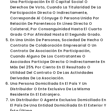
Administración De La Sociedad Dominante
De Otra Dominada Por Ésta.
Cuando Dos Sociedades Formen Parte Cada 
De Ellas De Una Unidad De Decisión O Grupo
Empresarial Respecto De Una Tercera Socieda
De Acuerdo Con Lo Dispuesto En Este Literal,
Todas Estas Sociedades Integrarán Una Unid
De Decisión O Grupo Empresarial.
A Los Efectos De Los Literales Anteriores, Tam
Se Considera Que Una Persona Natural Posee
Una Participación En El Capital Social O
Derechos De Voto, Cuando La Titularidad De L
Participación Directa O Indirectamente,
Corresponde Al Cónyuge O Persona Unida Por
Relación De Parentesco En Línea Directa O
Colateral, Por Consanguinidad Hasta El Cuar
Grado O Por Afinidad Hasta El Segundo Grado
En Una Unión De Personas, Sociedad De Hecho